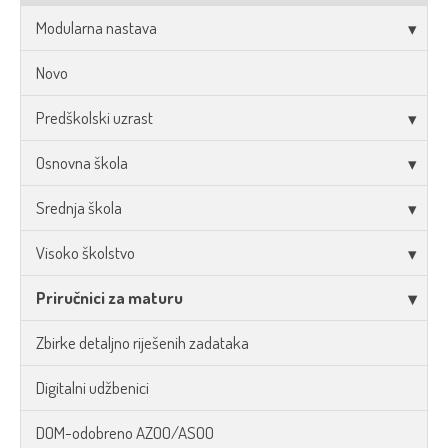
Modularna nastava
Novo
Predškolski uzrast
Osnovna škola
Srednja škola
Visoko školstvo
Priručnici za maturu
Zbirke detaljno riješenih zadataka
Digitalni udžbenici
DOM-odobreno AZOO/ASOO