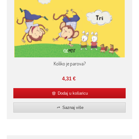
Koliko je parova?
4,31
€
Dodaj u košaricu
Saznaj više