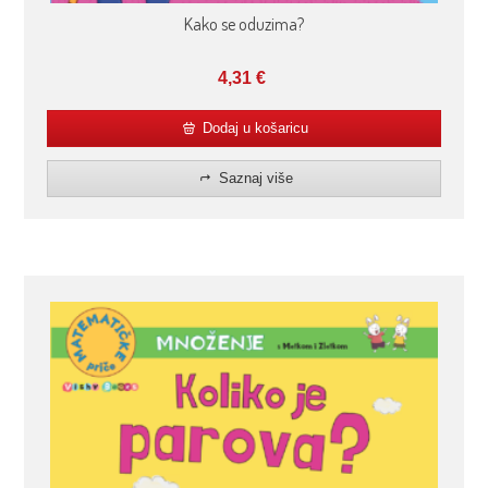
Kako se oduzima?
4,31
€
Dodaj u košaricu
Saznaj više