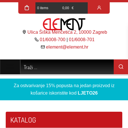
0 items
0,00
€
Ulica Šiška Menčetića 2, 10000 Zagreb
01/6008-700
|
01/6008-701
element@element.hr
Za ostvarivanje 15% popusta na jedan proizvod iz
košarice iskoristite kod
LJETO26
KATALOG