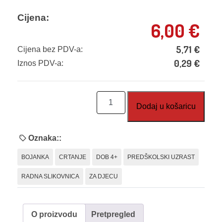
Cijena:
6,00
€
5,71
€
Cijena bez PDV-a:
0,29
€
Iznos PDV-a:
Igrom
Dodaj u košaricu
do
znanja
4+
Oznaka::
količina
BOJANKA
CRTANJE
DOB 4+
PREDŠKOLSKI UZRAST
RADNA SLIKOVNICA
ZA DJECU
O proizvodu
Pretpregled