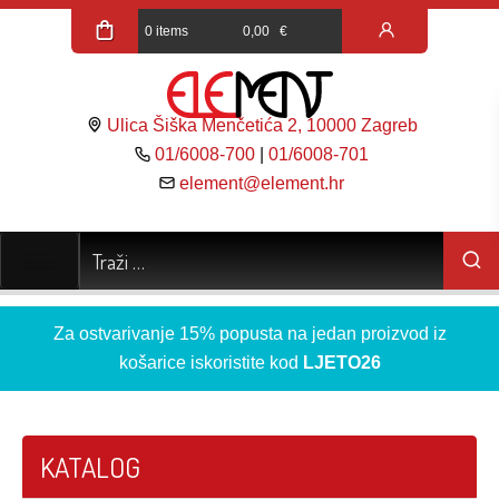
0 items
0,00
€
Ulica Šiška Menčetića 2, 10000 Zagreb
01/6008-700
|
01/6008-701
element@element.hr
Za ostvarivanje 15% popusta na jedan proizvod iz
košarice iskoristite kod
LJETO26
KATALOG