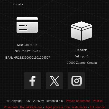
Croatia
MB:
03886735
Skladište:
OIB:
71412305441
Vrtni put 6
IBAN:
HR2823600001101294507
10000 Zagreb, Croatia
© Copyright 1996 – 2026 by Element d.o.o. ·
Pravne napomene
·
Politika
Privatnosti
·
Kontaktirajte nas
·
Uvjeti povrata robe / reklamacije
·
EU Fondovi