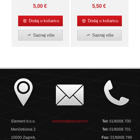
5,00
€
5,50
€
Dodaj u košaricu
Dodaj u košaricu
Saznaj više
Saznaj više
Element d.o.o.
element@element.hr
Tel:
01/6008 700
Menčetićeva 2
Tel:
01/6008 701
10000 Zagreb,
Fax:
01/6008 799