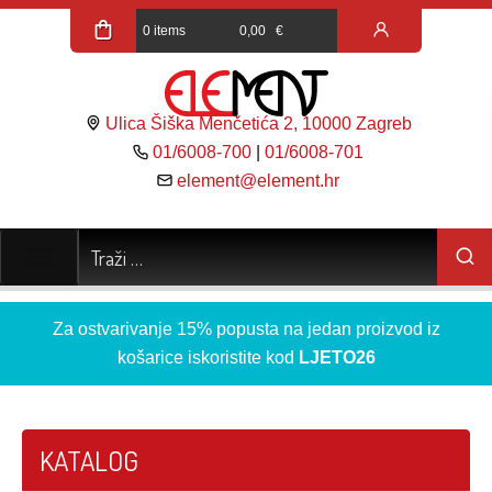
0 items
0,00
€
Ulica Šiška Menčetića 2, 10000 Zagreb
01/6008-700
|
01/6008-701
element@element.hr
Za ostvarivanje 15% popusta na jedan proizvod iz
košarice iskoristite kod
LJETO26
KATALOG