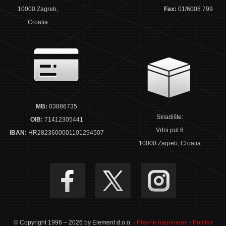
10000 Zagreb,
Fax:
01/6008 799
Croatia
MB:
03886735
Skladište:
OIB:
71412305441
Vrtni put 6
IBAN:
HR2823600001101294507
10000 Zagreb, Croatia
© Copyright 1996 – 2026 by Element d.o.o. ·
Pravne napomene
·
Politika