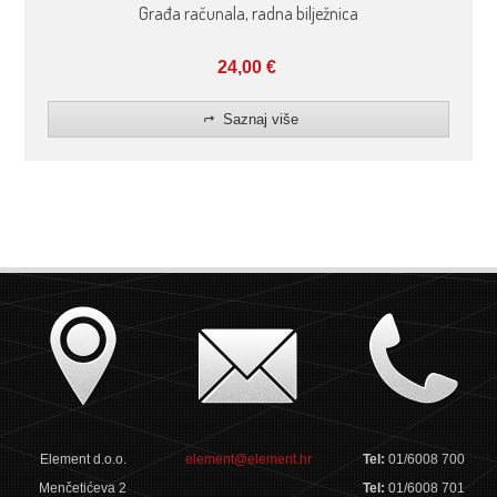
Građa računala, radna bilježnica
24,00
€
Saznaj više
Element d.o.o.
element@element.hr
Tel:
01/6008 700
Menčetićeva 2
Tel:
01/6008 701