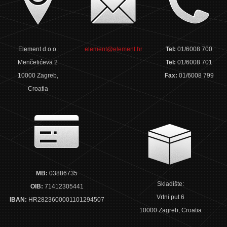
Element d.o.o.
element@element.hr
Tel:
01/6008 700
Menčetićeva 2
Tel:
01/6008 701
10000 Zagreb,
Fax:
01/6008 799
Croatia
MB:
03886735
Skladište:
OIB:
71412305441
Vrtni put 6
IBAN:
HR2823600001101294507
10000 Zagreb, Croatia