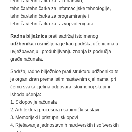
tehničar/tehničarka za računarstvo,
tehničar/tehničarka za informacijske tehnologije,
tehničar/tehničarka za programiranje i
tehničar/tehničarka za razvoj videoigara.
Radna bilježnica
prati sadržaj istoimenog
udžbenika
i osmišljena je kao podrška učenicima u
uvježbavanju i produbljivanju znanja iz područja
građe računala.
Sadržaj radne bilježnice prati strukturu udžbenika te
je organiziran prema istim nastavnim cjelinama, pri
čemu svaka cjelina odgovara istoimenoj skupini
ishoda učenja:
1. Sklopovlje računala
2. Arhitektura procesora i sabirnički sustavi
3. Memorijski i pristupni sklopovi
4. Rješavanje jednostavnih hardverskih i softverskih