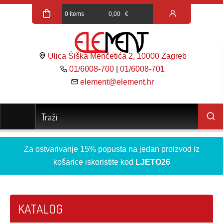
0 items
0,00
€
Ulica Šiška Menčetića 2, 10000 Zagreb
01/6008-700
|
01/6008-701
element@element.hr
Za ostvarivanje 15% popusta na jedan proizvod iz
košarice iskoristite kod
LJETO26
KATALOG