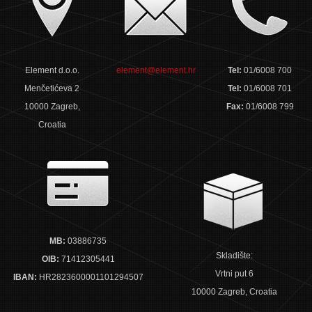
Element d.o.o.
element@element.hr
Tel:
01/6008 700
Menčetićeva 2
Tel:
01/6008 701
10000 Zagreb,
Fax:
01/6008 799
Croatia
MB:
03886735
Skladište:
OIB:
71412305441
Vrtni put 6
IBAN:
HR2823600001101294507
10000 Zagreb, Croatia