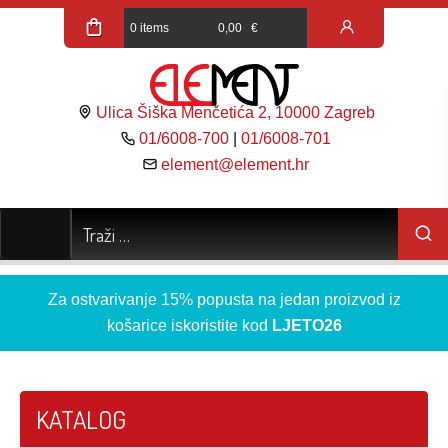
0 items
0,00
€
Ulica Šiška Menčetića 2, 10000 Zagreb
01/6008-700
|
01/6008-701
element@element.hr
Za ostvarivanje 15% popusta na jedan proizvod iz
košarice iskoristite kod
LJETO26
KATALOG