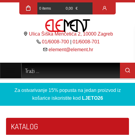
0 items
0,00
€
Ulica Šiška Menčetića 2, 10000 Zagreb
01/6008-700
|
01/6008-701
element@element.hr
Za ostvarivanje 15% popusta na jedan proizvod iz
košarice iskoristite kod
LJETO26
KATALOG