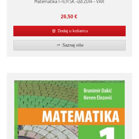
Matematika 1-TEH.ŠK.-izd.2014 – VAR.
26,50
€
Dodaj u košaricu
Saznaj više