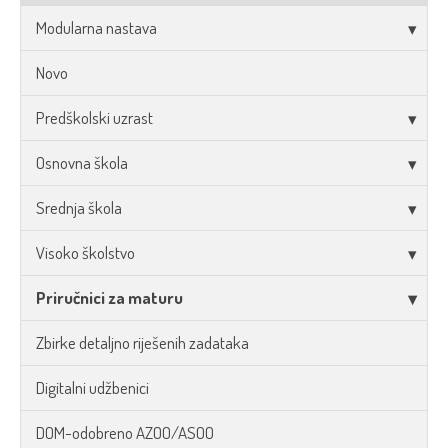
Modularna nastava
Novo
Predškolski uzrast
Osnovna škola
Srednja škola
Visoko školstvo
Priručnici za maturu
Zbirke detaljno riješenih zadataka
Digitalni udžbenici
DOM-odobreno AZOO/ASOO