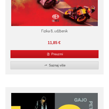
Fizika 8, udžbenik
11,85
€
Preuzmi
Saznaj više