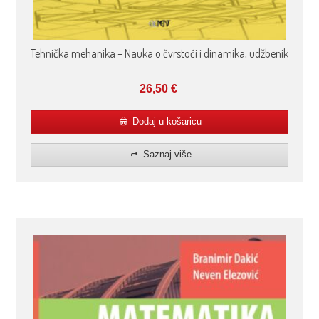
Tehnička mehanika – Nauka o čvrstoći i dinamika, udžbenik
26,50
€
Dodaj u košaricu
Saznaj više