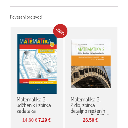
Povezani proizvodi
-50
%
Matematika 2,
Matematika 2,
udžbenik i zbirka
2.dio, zbirka
zadataka
detaljno riješenih
zadataka D-E (3 ili
14,60
€
7,29
€
26,50
€
4)