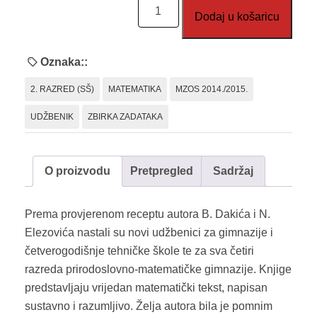
Matematika
Dodaj u košaricu
2,
1.
dio
Oznaka::
količina
2. RAZRED (SŠ)
MATEMATIKA
MZOS 2014./2015.
UDŽBENIK
ZBIRKA ZADATAKA
O proizvodu
Pretpregled
Sadržaj
Prema provjerenom receptu autora B. Dakića i N.
Elezovića nastali su novi udžbenici za gimnazije i
četverogodišnje tehničke škole te za sva četiri
razreda prirodoslovno-matematičke gimnazije. Knjige
predstavljaju vrijedan matematički tekst, napisan
sustavno i razumljivo. Želja autora bila je pomnim