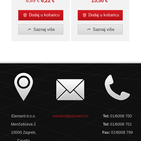
8,89
€
6,22
€
15,50
€
Dodaj u košaricu
Dodaj u košaricu
Saznaj više
Saznaj više
Element d.o.o.
element@element.hr
Tel:
01/6008 700
Menčetićeva 2
Tel:
01/6008 701
10000 Zagreb,
Fax:
01/6008 799
Croatia