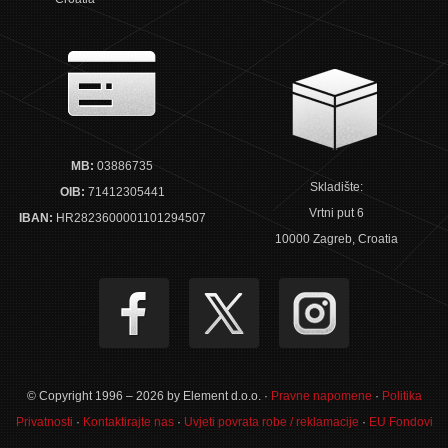
MB:
03886735
Skladište:
OIB:
71412305441
Vrtni put 6
IBAN:
HR2823600001101294507
10000 Zagreb, Croatia
© Copyright 1996 – 2026 by Element d.o.o. ·
Pravne napomene
·
Politika
Privatnosti
·
Kontaktirajte nas
·
Uvjeti povrata robe / reklamacije
·
EU Fondovi