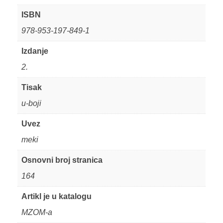
ISBN
978-953-197-849-1
Izdanje
2.
Tisak
u-boji
Uvez
meki
Osnovni broj stranica
164
Artikl je u katalogu
MZOM-a