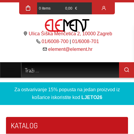
0 items
0,00
€
Ulica Šiška Menčetića 2, 10000 Zagreb
01/6008-700
|
01/6008-701
element@element.hr
Za ostvarivanje 15% popusta na jedan proizvod iz
košarice iskoristite kod
LJETO26
KATALOG