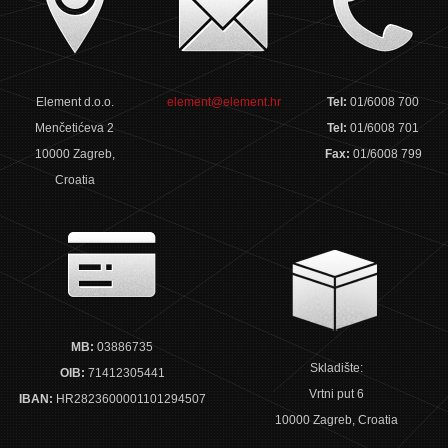
Element d.o.o.
element@element.hr
Tel:
01/6008 700
Menčetićeva 2
Tel:
01/6008 701
10000 Zagreb,
Fax:
01/6008 799
Croatia
MB:
03886735
Skladište:
OIB:
71412305441
Vrtni put 6
IBAN:
HR2823600001101294507
10000 Zagreb, Croatia