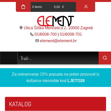
0 items
0,00
€
Ulica Šiška Menčetića 2, 10000 Zagreb
01/6008-700
|
01/6008-701
element@element.hr
Za ostvarivanje 15% popusta na jedan proizvod iz
košarice iskoristite kod
LJETO26
KATALOG