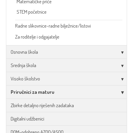
Matematičke priče
STEM početnice
Radne slikovnice-radne bilježnice/listovi
Za roditelje i odgajatelje
Osnovna škola
Srednja škola
Visoko školstvo
Priručnici za maturu
Zbirke detaljno riješenih zadataka
Digitalni udžbenici
DOM-odobreno AZOO/ASOO