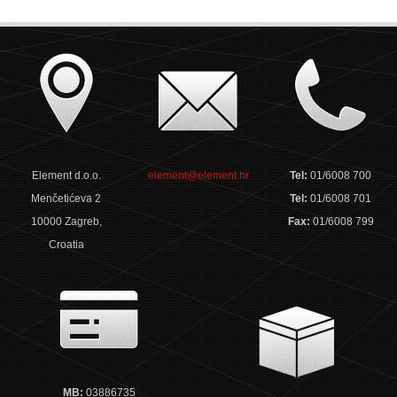
Element d.o.o.
element@element.hr
Tel:
01/6008 700
Menčetićeva 2
Tel:
01/6008 701
10000 Zagreb,
Fax:
01/6008 799
Croatia
MB:
03886735