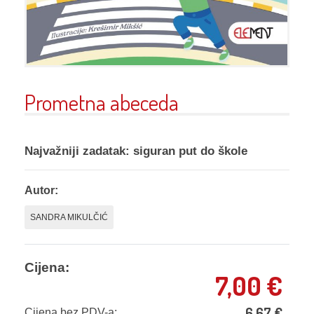
Prometna abeceda
Najvažniji zadatak:
siguran put do škole
Autor:
SANDRA MIKULČIĆ
Cijena:
7,00
€
6,67
€
Cijena bez PDV-a: