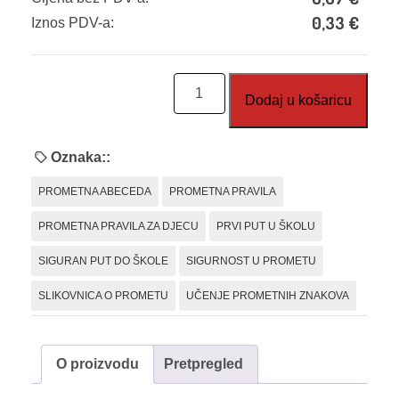
0,33
€
Iznos PDV-a:
Prometna
Dodaj u košaricu
abeceda
količina
Oznaka::
PROMETNA ABECEDA
PROMETNA PRAVILA
PROMETNA PRAVILA ZA DJECU
PRVI PUT U ŠKOLU
SIGURAN PUT DO ŠKOLE
SIGURNOST U PROMETU
SLIKOVNICA O PROMETU
UČENJE PROMETNIH ZNAKOVA
O proizvodu
Pretpregled