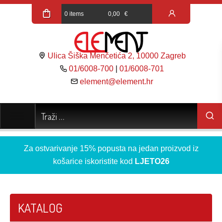
0 items
0,00
€
Ulica Šiška Menčetića 2, 10000 Zagreb
01/6008-700
|
01/6008-701
element@element.hr
Za ostvarivanje 15% popusta na jedan proizvod iz
košarice iskoristite kod
LJETO26
KATALOG