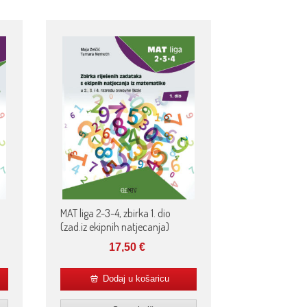
MAT liga 2-3-4, zbirka 1. dio
(zad.iz ekipnih natjecanja)
17,50
€
Dodaj u košaricu