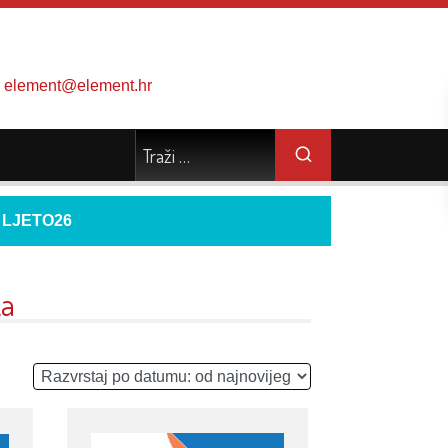
element@element.hr
d
LJETO26
ka