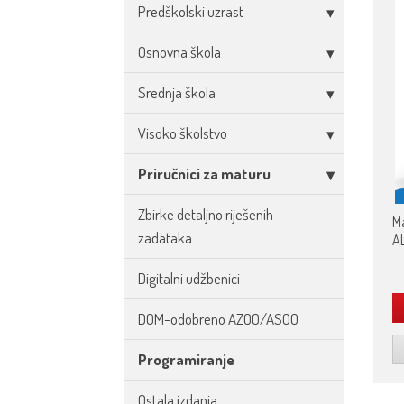
Predškolski uzrast
Osnovna škola
Srednja škola
Visoko školstvo
Priručnici za maturu
Zbirke detaljno riješenih
Ma
zadataka
A
Digitalni udžbenici
DOM-odobreno AZOO/ASOO
Programiranje
Ostala izdanja