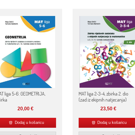
MAT liga 2-3-4, zbirka 2. dio
T liga 5-6: GEOMETRIJA,
(zad.iz ekipnih natjecanja)
irka
23,50
€
20,00
€
Dodaj u košaricu
Dodaj u košaricu