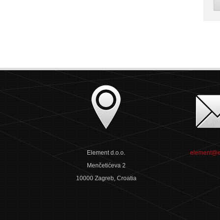
Element d.o.o.
element@e
Menčetićeva 2
10000 Zagreb, Croatia