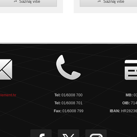
Saznaj više
Saznaj više
lement.hr
Tel:
01/6008 700
MB:
0
Tel:
01/6008 701
OIB:
714
Fax:
01/6008 799
IBAN:
HR28236