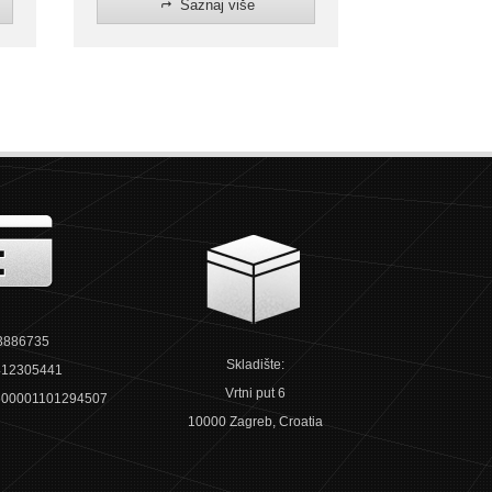
Saznaj više
3886735
Skladište:
12305441
Vrtni put 6
00001101294507
10000 Zagreb, Croatia