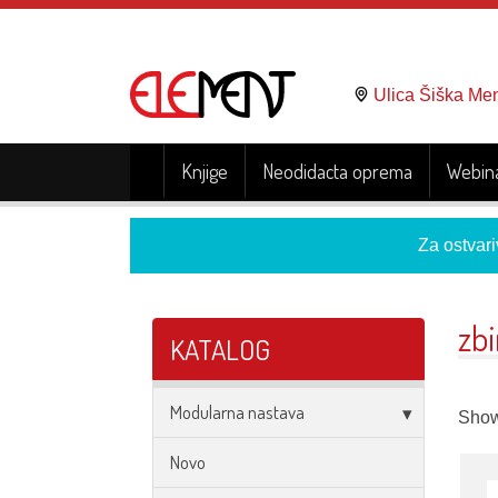
Ulica Šiška Me
Knjige
Neodidacta oprema
Webina
Za ostvari
zbi
KATALOG
Modularna nastava
Showi
Novo