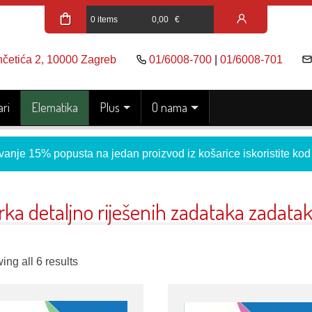
0 items
0,00
€
nčetića 2, 10000 Zagreb
01/6008-700
|
01/6008-701
ri
Elematika
Plus
O nama
vanje 15% popusta na jedan proizvod iz košarice iskoristite ko
rka detaljno riješenih zadataka zadata
ng all 6 results