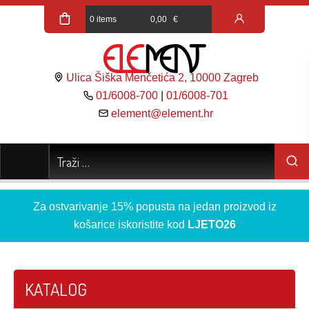
0 items
0,00
€
Ulica Šiška Menčetića 2, 10000 Zagreb
01/6008-700
|
01/6008-701
element@element.hr
Za ostvarivanje 15% popusta na jedan proizvod iz
košarice iskoristite kod
LJETO26
KATALOG