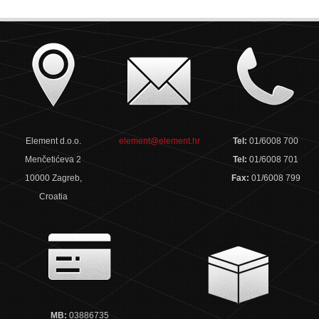
Element d.o.o.
element@element.hr
Tel:
01/6008 700
Menčetićeva 2
Tel:
01/6008 701
10000 Zagreb,
Fax:
01/6008 799
Croatia
MB:
03886735