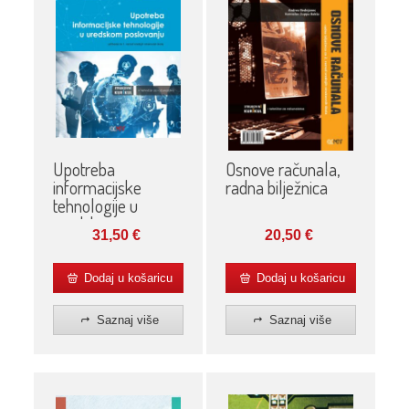
Upotreba
Osnove računala,
informacijske
radna bilježnica
tehnologije u
uredskom
31,50
€
20,50
€
poslovanju,
udžbenik
Dodaj u košaricu
Dodaj u košaricu
Saznaj više
Saznaj više