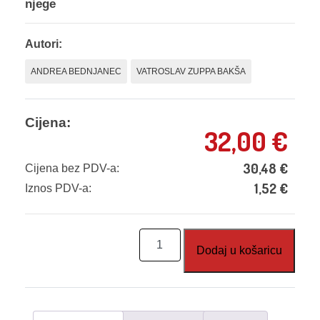
njege
Autori:
ANDREA BEDNJANEC
VATROSLAV ZUPPA BAKŠA
Cijena:
32,00
€
30,48
€
Cijena bez PDV-a:
1,52
€
Iznos PDV-a:
Informatika,
Dodaj u košaricu
udžbenik
-
za
med.šk