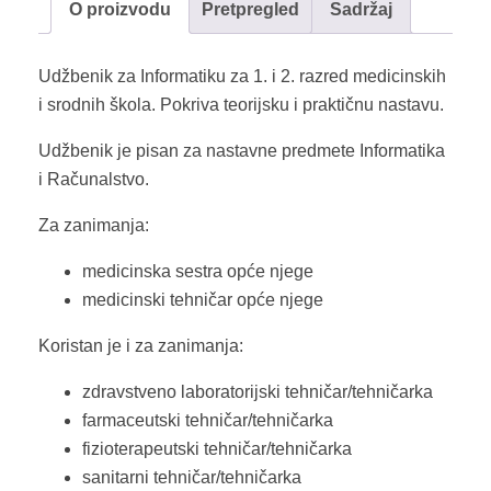
O proizvodu
Pretpregled
Sadržaj
količina
Udžbenik za Informatiku za 1. i 2. razred medicinskih
i srodnih škola. Pokriva teorijsku i praktičnu nastavu.
Udžbenik je pisan za nastavne predmete Informatika
i Računalstvo.
Za zanimanja:
medicinska sestra opće njege
medicinski tehničar opće njege
Koristan je i za zanimanja:
zdravstveno laboratorijski tehničar/tehničarka
farmaceutski tehničar/tehničarka
fizioterapeutski tehničar/tehničarka
sanitarni tehničar/tehničarka