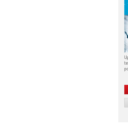
Up
te
po