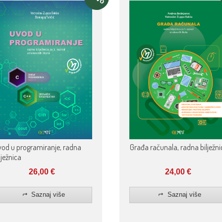
od u programiranje, radna
Građa računala, radna bilježni
lježnica
26,00
€
24,00
€
Saznaj više
Saznaj više