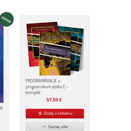
novo
PROGRAMIRANJE u
programskom jeziku C –
komplet
57,50
€
ik
Dodaj u košaricu
Saznaj više