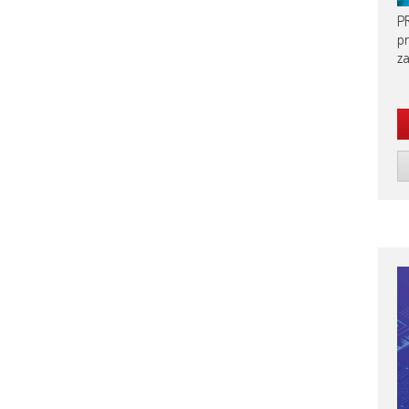
P
pr
z