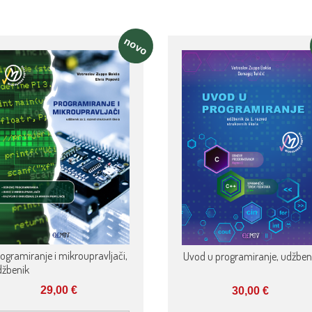
novo
ogramiranje i mikroupravljači,
Uvod u programiranje, udžben
džbenik
29,00
€
30,00
€