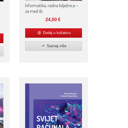
Informatika, radna bilježnica –
za med.šk
24,00
€
Dodaj u košaricu
Saznaj više