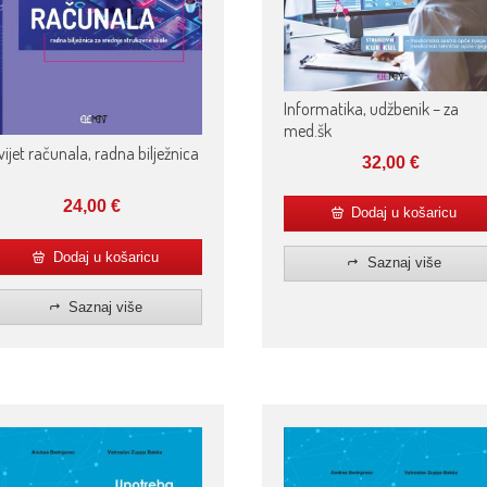
Informatika, udžbenik – za
med.šk
vijet računala, radna bilježnica
32,00
€
24,00
€
Dodaj u košaricu
Dodaj u košaricu
Saznaj više
Saznaj više