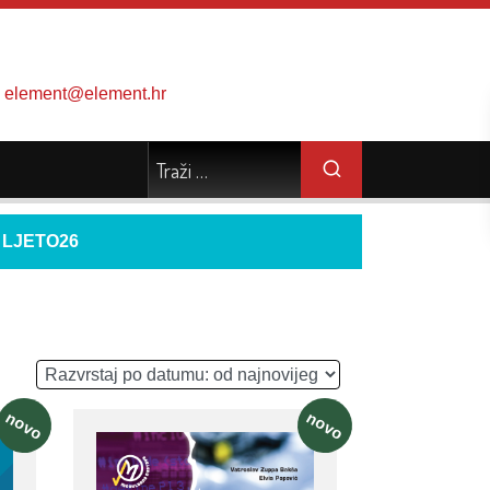
element@element.hr
d
LJETO26
novo
novo