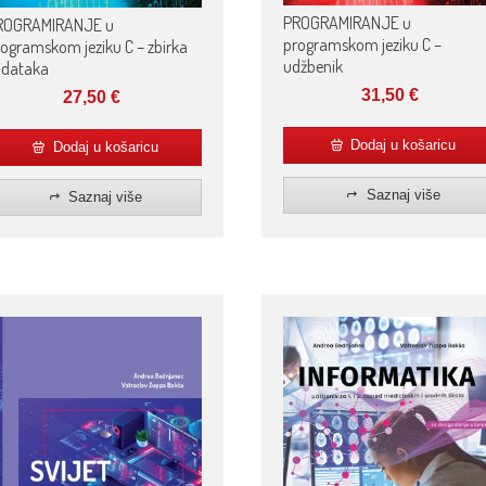
PROGRAMIRANJE u
ROGRAMIRANJE u
programskom jeziku C –
ogramskom jeziku C – zbirka
udžbenik
adataka
31,50
€
27,50
€
Dodaj u košaricu
Dodaj u košaricu
Saznaj više
Saznaj više