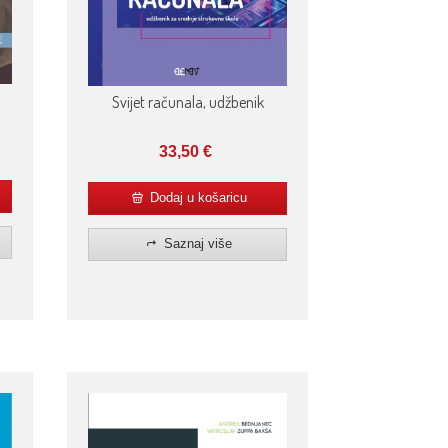
Svijet računala, udžbenik
33,50
€
Dodaj u košaricu
Saznaj više