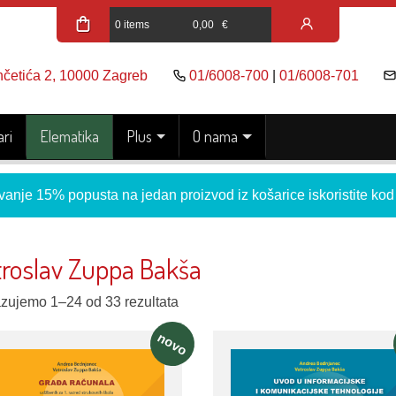
0 items
0,00
€
nčetića 2, 10000 Zagreb
01/6008-700
|
01/6008-701
ri
Elematika
Plus
O nama
vanje 15% popusta na jedan proizvod iz košarice iskoristite ko
troslav Zuppa Bakša
azujemo 1–24 od 33 rezultata
novo