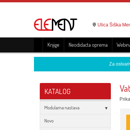
Ulica Šiška Me
Knjige
Neodidacta oprema
Webina
Za ostvari
Va
KATALOG
Prik
Modularna nastava
Novo