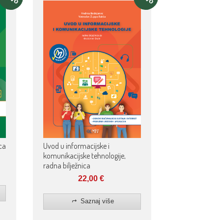
ca
Uvod u informacijske i
komunikacijske tehnologije,
radna bilježnica
22,00
€
Saznaj više