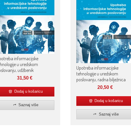
otreba informacijske
hnologije u uredskom
Upotreba informacijske
slovanju, udžbenik
tehnologije u uredskom
31,50
€
poslovanju, radna bilježnica
20,50
€
Dodaj u košaricu
Dodaj u košaricu
Saznaj više
Saznaj više