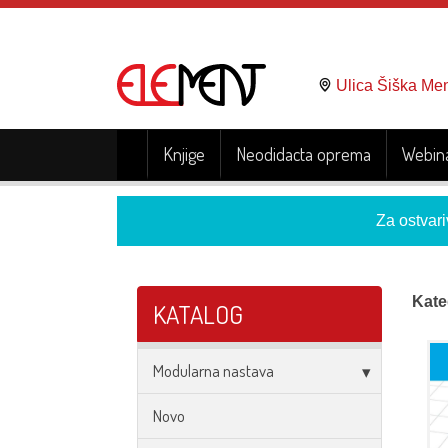
Ulica Šiška Me
Knjige
Neodidacta oprema
Webina
Za ostvari
Kate
KATALOG
Modularna nastava
Novo