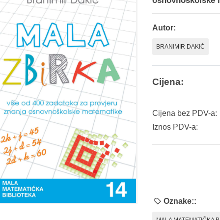
osnovnoškolske 
Autor:
BRANIMIR DAKIĆ
Cijena:
Cijena bez PDV-a:
Iznos PDV-a:
Oznake::