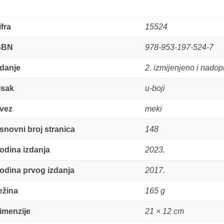
ifra
15524
SBN
978-953-197-524-7
zdanje
2. izmijenjeno i nado
isak
u-boji
vez
meki
snovni broj stranica
148
odina izdanja
2023.
odina prvog izdanja
2017.
ežina
165 g
imenzije
21 × 12 cm