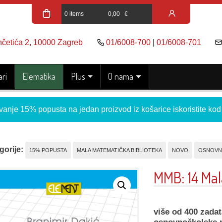
0 items
0,00
€
nčetića 2, 10000 Zagreb
01/6008-700
|
01/6008-701
ri
Elematika
Plus
O nama
vanje 15% popusta na jedan proizvod iz košarice iskoristite ko
gorije:
15% POPUSTA
MALA MATEMATIČKA BIBLIOTEKA
NOVO
OSNOVN
MMB: 14 Mal
više od 400 zadat