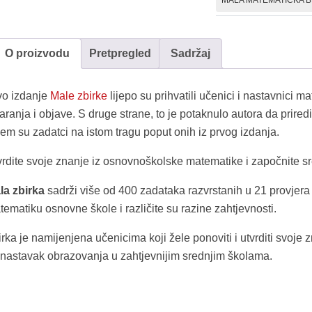
MALA MATEMATIČKA B
O proizvodu
Pretpregled
Sadržaj
vo izdanje
Male zbirke
lijepo su prihvatili učenici i nastavnici 
aranja i objave. S druge strane, to je potaknulo autora da prire
jem su zadatci na istom tragu poput onih iz prvog izdanja.
vrdite svoje znanje iz osnovnoškolske matematike i započnite s
la zbirka
sadrži više od 400 zadataka razvrstanih u 21 provjera
ematiku osnovne škole i različite su razine zahtjevnosti.
rka je namijenjena učenicima koji žele ponoviti i utvrditi svoje 
 nastavak obrazovanja u zahtjevnijim srednjim školama.