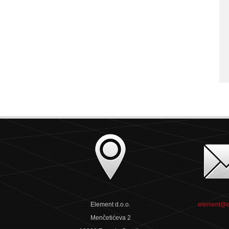
Element d.o.o.
element@e
Menčetićeva 2