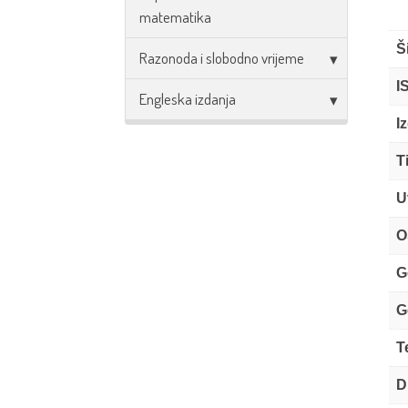
matematika
Š
Razonoda i slobodno vrijeme
I
Engleska izdanja
I
T
U
O
G
G
T
D