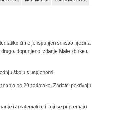
IBLIOTEKA
MATEMATIKA
OSNOVNA ŠKOLA
matematike čime je ispunjen smisao njezina
di drugo, dopunjeno izdanje Male zbirke u
rednju školu s uspjehom!
 znanja po 20 zadataka. Zadatci pokrivaju
znanje iz matematike i koji se pripremaju