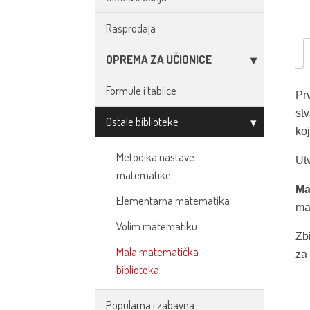
Rasprodaja
OPREMA ZA UČIONICE
Formule i tablice
Pr
stv
Ostale biblioteke
ko
Metodika nastave
Ut
matematike
Ma
Elementarna matematika
mat
Volim matematiku
Zbi
Mala matematička
za
biblioteka
Popularna i zabavna