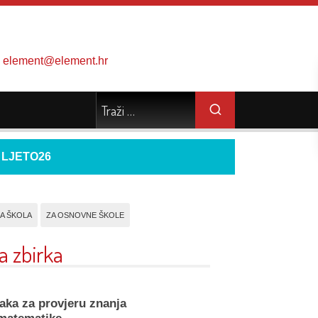
element@element.hr
d
LJETO26
A ŠKOLA
ZA OSNOVNE ŠKOLE
a zbirka
aka za provjeru znanja