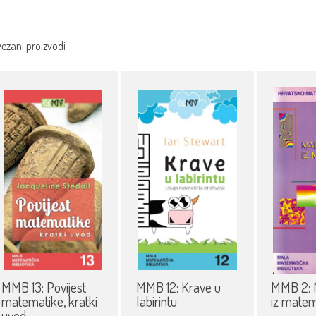
ezani proizvodi
MMB 13: Povijest
MMB 12: Krave u
MMB 2: 
matematike, kratki
labirintu
iz matem
uvod