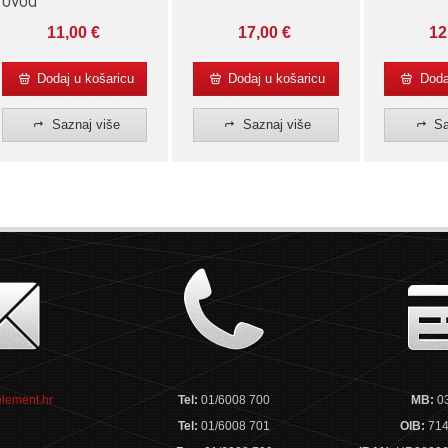
11,00
€
17,00
€
12
Dodaj u košaricu
Dodaj u košaricu
Dodaj
Saznaj više
Saznaj više
Sa
lement.hr
Tel:
01/6008 700
MB:
0
Tel:
01/6008 701
OIB:
714