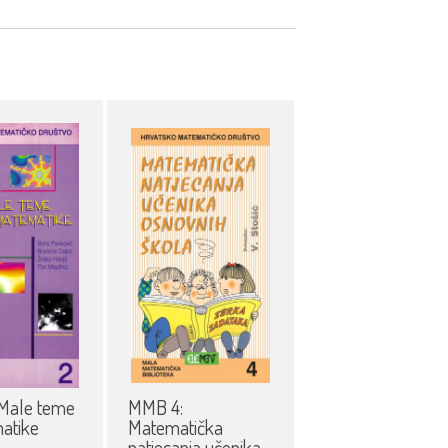
Male teme
MMB 4:
atike
Matematička
natjecanja učenika