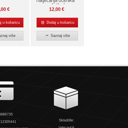
osnovnih škola
,00
€
12,00
€
 u košaricu
Dodaj u košaricu
znaj više
Saznaj više
3886735
Skladište:
12305441
Vrtni put 6