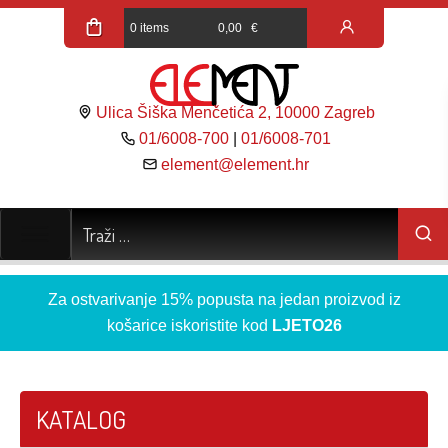
0 items
0,00
€
Ulica Šiška Menčetića 2, 10000 Zagreb
01/6008-700
|
01/6008-701
element@element.hr
Za ostvarivanje 15% popusta na jedan proizvod iz
košarice iskoristite kod
LJETO26
KATALOG