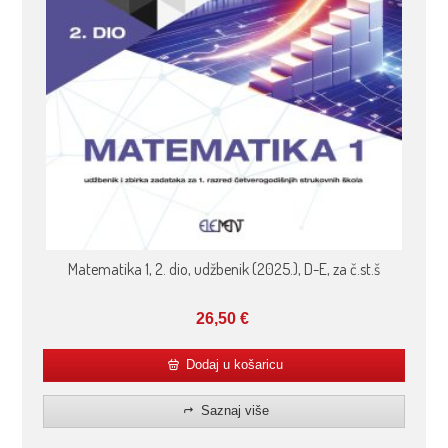
Matematika 1, 2. dio, udžbenik (2025.), D-E, za č.st.š
26,50
€
Dodaj u košaricu
Saznaj više