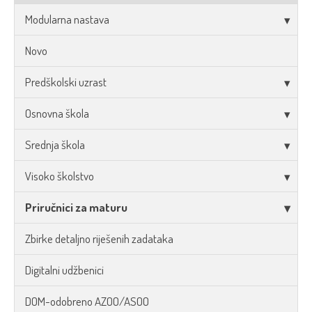
Modularna nastava
Novo
Predškolski uzrast
Osnovna škola
Srednja škola
Visoko školstvo
Priručnici za maturu
Zbirke detaljno riješenih zadataka
Digitalni udžbenici
DOM-odobreno AZOO/ASOO