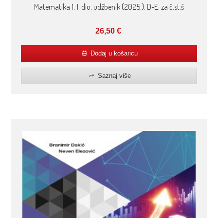
Matematika 1, 1. dio, udžbenik (2025.), D-E, za č.st.š
26,50
€
Dodaj u košaricu
Saznaj više