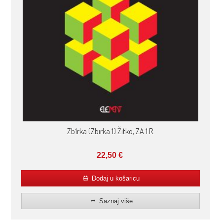
Zb1rka (Zbirka 1) Žitko, ZA 1.R.
22,50
€
Dodaj u košaricu
Saznaj više