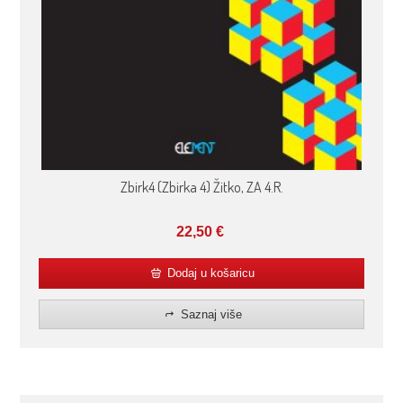
Zbirk4 (Zbirka 4) Žitko, ZA 4.R.
22,50
€
Dodaj u košaricu
Saznaj više