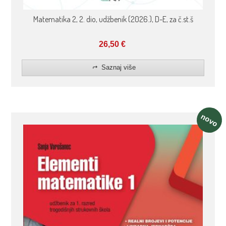
Matematika 2, 2. dio, udžbenik (2026.), D-E, za č.st.š
26,50
€
Saznaj više
novo