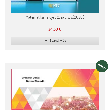
Matematika na djelu 2, za č.st.š.(2026.)
34,50
€
Saznaj više
novo