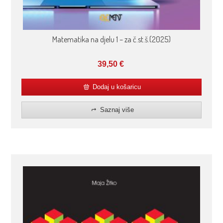
Matematika na djelu 1 – za č.st.š.(2025)
39,50
€
Dodaj u košaricu
Saznaj više