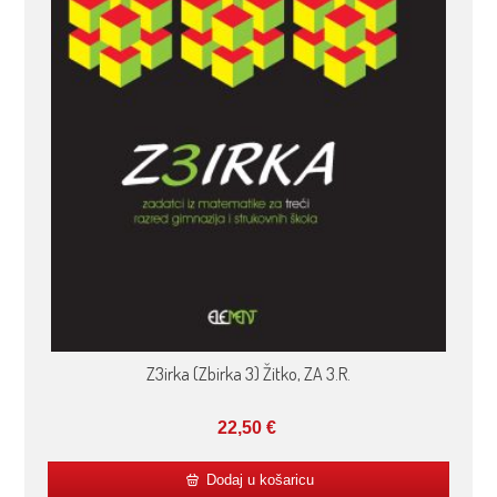
Z3irka (Zbirka 3) Žitko, ZA 3.R.
22,50
€
Dodaj u košaricu