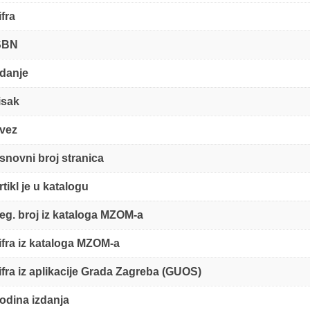
ifra
SBN
zdanje
isak
vez
snovni broj stranica
rtikl je u katalogu
eg. broj iz kataloga MZOM-a
ifra iz kataloga MZOM-a
ifra iz aplikacije Grada Zagreba (GUOS)
odina izdanja