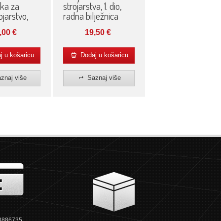
ika za
strojarstva, 1. dio,
ojarstvo,
radna bilježnica
k
,00
€
19,50
€
 u košaricu
Dodaj u košaricu
znaj više
Saznaj više
3886735