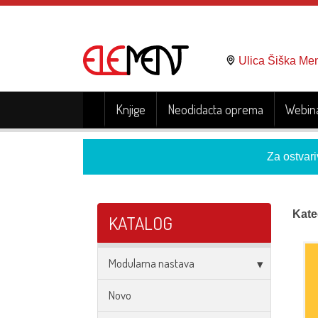
Ulica Šiška Me
Knjige
Neodidacta oprema
Webina
Za ostvari
Kate
KATALOG
Modularna nastava
Novo