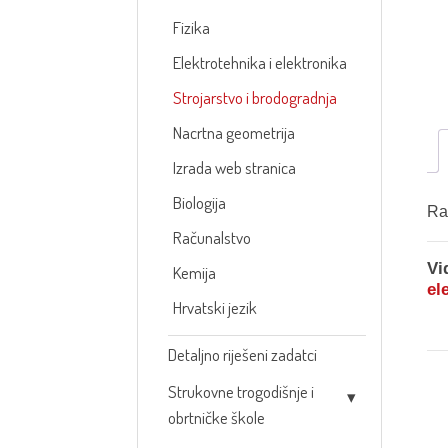
Fizika
Elektrotehnika i elektronika
Strojarstvo i brodogradnja
Nacrtna geometrija
Izrada web stranica
Biologija
Ra
Računalstvo
Vi
Kemija
el
Hrvatski jezik
Detaljno riješeni zadatci
Strukovne trogodišnje i
obrtničke škole