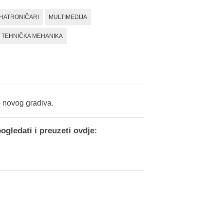
2,
HATRONIČARI
MULTIMEDIJA
radna
bilježnica
TEHNIČKA MEHANIKA
količina
e novog gradiva.
ogledati i preuzeti ovdje: