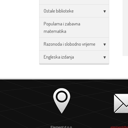
Ostale biblioteke
Popularna i zabavna
matematika
Razonoda i slobodno vrijeme
Engleska izdanja
Element d.o.o.
element@e