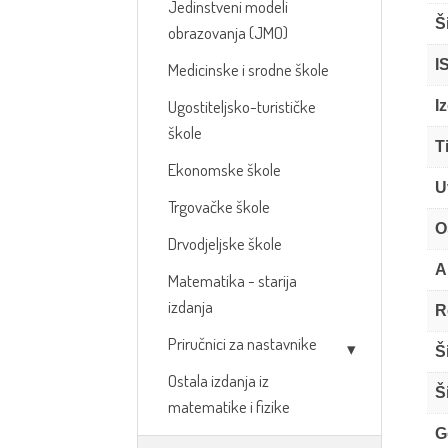
Jedinstveni modeli
Š
obrazovanja (JMO)
I
Medicinske i srodne škole
Ugostiteljsko-turističke
I
škole
T
Ekonomske škole
U
Trgovačke škole
O
Drvodjeljske škole
A
Matematika - starija
izdanja
R
Priručnici za nastavnike
Š
Ostala izdanja iz
Š
matematike i fizike
G