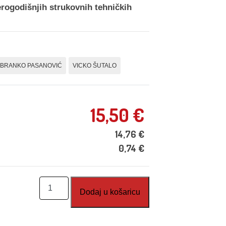
erogodišnjih strukovnih tehničkih
BRANKO PASANOVIĆ
VICKO ŠUTALO
15,50
€
14,76
€
0,74
€
Tehnička
Dodaj u košaricu
mehanika
za
mehatroničare