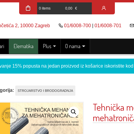
0 items
0,00
€
nčetića 2, 10000 Zagreb
01/6008-700
|
01/6008-701
ri
Elematika
Plus
O nama
vanje 15% popusta na jedan proizvod iz košarice iskoristite ko
gorija:
STROJARSTVO I BRODOGRADNJA
Tehnička m
mehatroniča