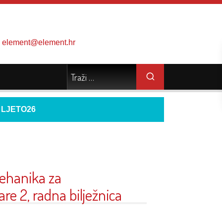
element@element.hr
d
LJETO26
ehanika za
re 2, radna bilježnica