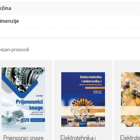
ežina
imenzije
ezani proizvodi
Elektrotehnika i
Elektrote
Prijenosnici snage