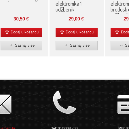
elektronika 1,
elektron
udžbenik
brodostr
udžbeni
29,00
€
29
30,50
€
Dodaj u košaricu
Dodaj u košaricu
Dodaj
Saznaj više
Saznaj više
Sa
lement.hr
Tel:
01/6008 700
MB:
0