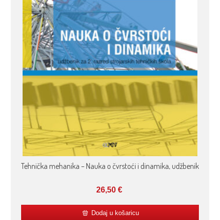
Tehnička mehanika – Nauka o čvrstoći i dinamika, udžbenik
26,50
€
Dodaj u košaricu