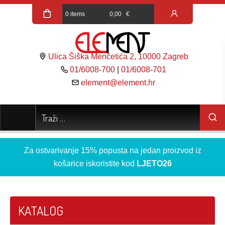
0 items
0,00
€
Ulica Šiška Menčetića 2, 10000 Zagreb
01/6008-700
|
01/6008-701
element@element.hr
Za ostvarivanje 15% popusta na jedan proizvod iz
košarice iskoristite kod
LJETO26
KATALOG