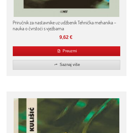
Priručnik za nastavnike uz udžbenik Tehnička mehanika –
nauka o čvrstoći s vježbama
9,62
€
Preuzmi
Saznaj više