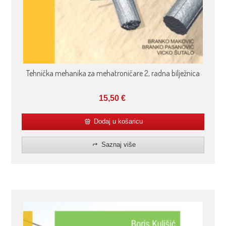
Tehnička mehanika za mehatroničare 2, radna bilježnica
15,50
€
Dodaj u košaricu
Saznaj više