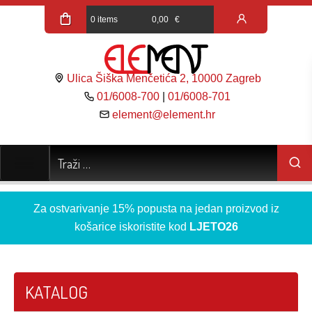
0 items
0,00
€
Ulica Šiška Menčetića 2, 10000 Zagreb
01/6008-700
|
01/6008-701
element@element.hr
Za ostvarivanje 15% popusta na jedan proizvod iz
košarice iskoristite kod
LJETO26
KATALOG