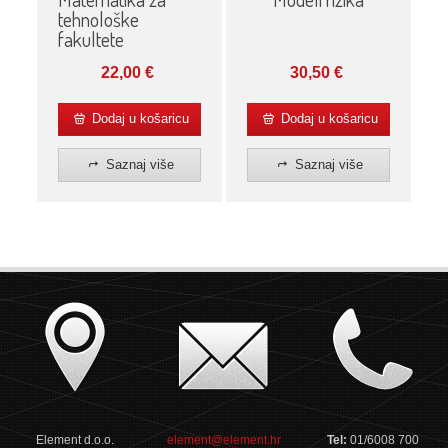
tehnološke
fakultete
30,50
€
22,00
€
Dodaj u košaricu
Dodaj u košaricu
Saznaj više
Saznaj više
Element d.o.o.
element@element.hr
Tel:
01/6008 700