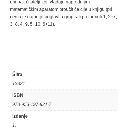
oni pak čitatelji koji vladaju naprednijim
matematičkim aparatom proučit će cijelu knjigu (pri
čemu je najbolje poglavlja grupirati po formuli 1, 2+7,
3+8, 4+9, 5+10, 6+11).
Šifra
13821
ISBN
978-953-197-821-7
Izdanje
1.