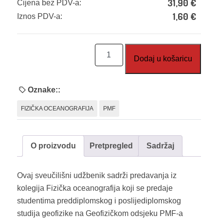
31,90
€
Cijena bez PDV-a:
1,60
€
Iznos PDV-a:
Uvod
Dodaj u košaricu
u
fizičku
oceanografiju
Oznake::
količina
FIZIČKA OCEANOGRAFIJA
PMF
O proizvodu
Pretpregled
Sadržaj
Ovaj sveučilišni udžbenik sadrži predavanja iz
kolegija Fizička oceanografija koji se predaje
studentima preddiplomskog i poslijediplomskog
studija geofizike na Geofizičkom odsjeku PMF-a