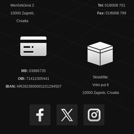
Menčetićeva 2
Tel:
01/6008 701
10000 Zagreb,
Fax:
01/6008 799
Croatia
MB:
03886735
Skladište:
OIB:
71412305441
Vrtni put 6
IBAN:
HR2823600001101294507
10000 Zagreb, Croatia