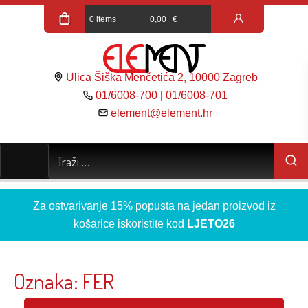
0 items
0,00
€
Ulica Šiška Menčetića 2, 10000 Zagreb
01/6008-700
|
01/6008-701
element@element.hr
Za ostvarivanje 15% popusta na jedan proizvod iz
košarice iskoristite kod
LJETO26
Oznaka:
FER