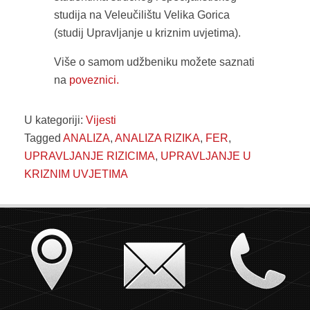
studija na Veleučilištu Velika Gorica
(studij Upravljanje u kriznim uvjetima).
Više o samom udžbeniku možete saznati
na
poveznici.
U kategoriji:
Vijesti
Tagged
ANALIZA
,
ANALIZA RIZIKA
,
FER
,
UPRAVLJANJE RIZICIMA
,
UPRAVLJANJE U
KRIZNIM UVJETIMA