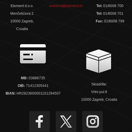
Element d.o.o.
element@element.hr
Tel:
01/6008 700
Menčetićeva 2
Tel:
01/6008 701
10000 Zagreb,
Fax:
01/6008 799
Croatia
MB:
03886735
Skladište:
OIB:
71412305441
Vrtni put 6
IBAN:
HR2823600001101294507
10000 Zagreb, Croatia