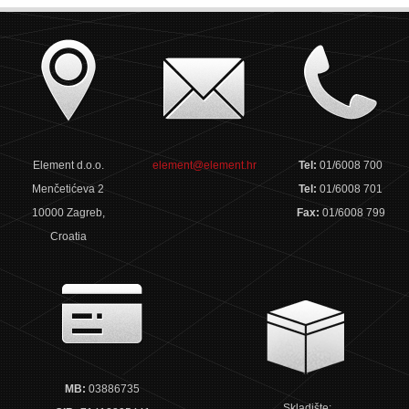
Element d.o.o.
element@element.hr
Tel:
01/6008 700
Menčetićeva 2
Tel:
01/6008 701
10000 Zagreb,
Fax:
01/6008 799
Croatia
MB:
03886735
Skladište: