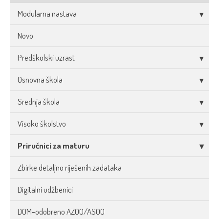
Modularna nastava
Novo
Predškolski uzrast
Osnovna škola
Srednja škola
Visoko školstvo
Priručnici za maturu
Zbirke detaljno riješenih zadataka
Digitalni udžbenici
DOM-odobreno AZOO/ASOO