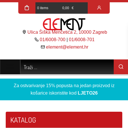
0 items
0,00
€
Ulica Šiška Menčetića 2, 10000 Zagreb
01/6008-700
|
01/6008-701
element@element.hr
Za ostvarivanje 15% popusta na jedan proizvod iz
košarice iskoristite kod
LJETO26
KATALOG