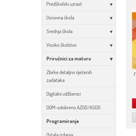
Predškolski uzrast
Osnovna škola
Srednja škola
Visoko školstvo
Priručnici za maturu
Zbirke detaljno riješenih
F
zadataka
Digitalni udžbenici
DOM-odobreno AZOO/ASOO
Programiranje
Ostala izdanja