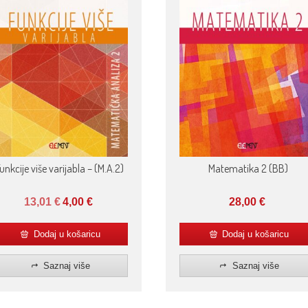
unkcije više varijabla – (M.A.2)
Matematika 2 (BB)
13,01
€
4,00
€
28,00
€
Dodaj u košaricu
Dodaj u košaricu
Saznaj više
Saznaj više