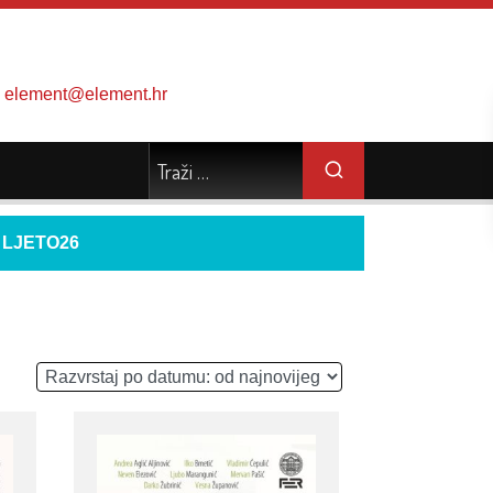
element@element.hr
d
LJETO26