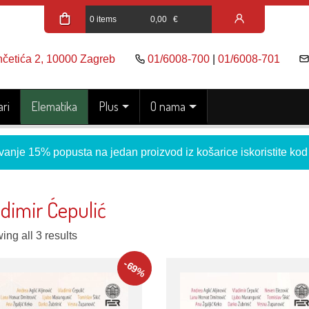
0 items
0,00
€
nčetića 2, 10000 Zagreb
01/6008-700
|
01/6008-701
ri
Elematika
Plus
O nama
vanje 15% popusta na jedan proizvod iz košarice iskoristite ko
dimir Ćepulić
ng all 3 results
-69
%