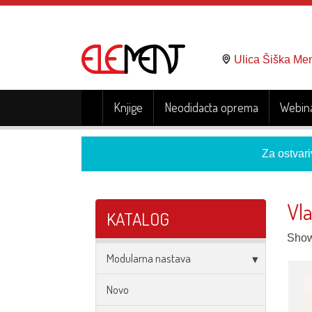
Ulica Šiška Me
Knjige
Neodidacta oprema
Webina
Za ostvari
Vla
KATALOG
Showi
Modularna nastava
Novo