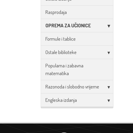
Rasprodaja
OPREMA ZA UČIONICE
Formule i tablice
Ostale biblioteke
Popularna i zabavna
matematika
Razonoda i slobodno vrijeme
Engleska izdanja