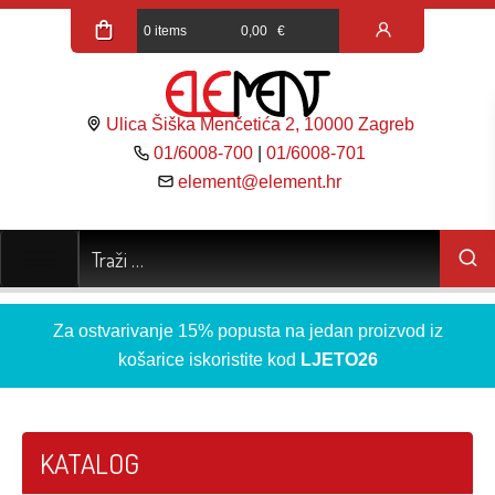
0 items
0,00
€
Ulica Šiška Menčetića 2, 10000 Zagreb
01/6008-700
|
01/6008-701
element@element.hr
Za ostvarivanje 15% popusta na jedan proizvod iz
košarice iskoristite kod
LJETO26
KATALOG