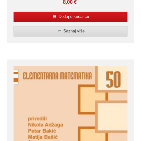
8,00
€
Dodaj u košaricu
Saznaj više