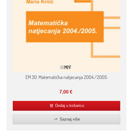
EM 30: Matematička natjecanja 2004./2005.
7,00
€
Dodaj u košaricu
Saznaj više