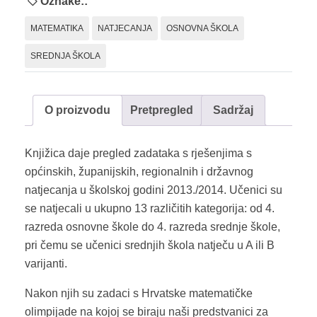
Oznake::
2013./2014.
MATEMATIKA
NATJECANJA
OSNOVNA ŠKOLA
količina
SREDNJA ŠKOLA
O proizvodu
Pretpregled
Sadržaj
Knjižica daje pregled zadataka s rješenjima s
općinskih, županijskih, regionalnih i državnog
natjecanja u školskoj godini 2013./2014. Učenici su
se natjecali u ukupno 13 različitih kategorija: od 4.
razreda osnovne škole do 4. razreda srednje škole,
pri čemu se učenici srednjih škola natječu u A ili B
varijanti.
Nakon njih su zadaci s Hrvatske matematičke
olimpijade na kojoj se biraju naši predstvanici za