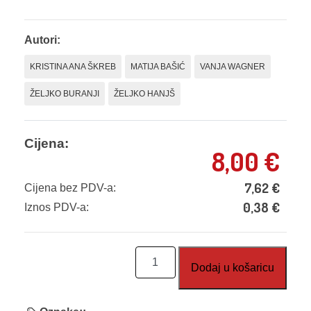
Autori:
KRISTINA ANA ŠKREB
MATIJA BAŠIĆ
VANJA WAGNER
ŽELJKO BURANJI
ŽELJKO HANJŠ
Cijena:
8,00
€
7,62
€
Cijena bez PDV-a:
0,38
€
Iznos PDV-a:
EM
Dodaj u košaricu
48:
Matematička
natjecanja