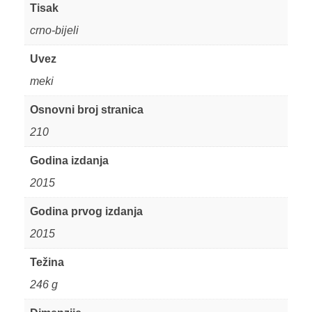
Tisak
crno-bijeli
Uvez
meki
Osnovni broj stranica
210
Godina izdanja
2015
Godina prvog izdanja
2015
Težina
246 g