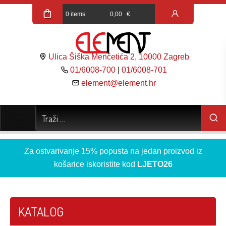
0 items
0,00
€
Ulica Šiška Menčetića 2, 10000 Zagreb
01/6008-700
|
01/6008-701
element@element.hr
Za ostvarivanje 15% popusta na jedan proizvod iz
košarice iskoristite kod
LJETO26
KATALOG