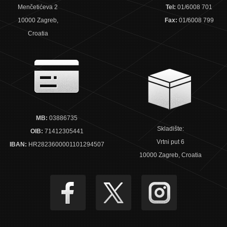
Menčetićeva 2
Tel:
01/6008 701
10000 Zagreb,
Fax:
01/6008 799
Croatia
MB:
03886735
Skladište:
OIB:
71412305441
Vrtni put 6
IBAN:
HR2823600001101294507
10000 Zagreb, Croatia