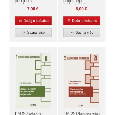
primjeri iz
natjecanja
rekreativne
2001./2002.
7,00
€
8,00
€
matematike
Dodaj u košaricu
Dodaj u košaricu
Saznaj više
Saznaj više
EM 21: Planimetrija i
EM 11: Zadaci s