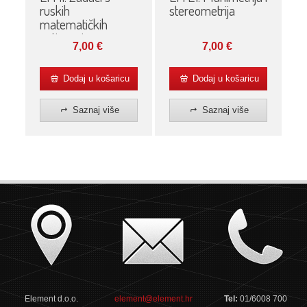
stereometrija
ruskih
matematičkih
natjecanja
7,00
€
7,00
€
Dodaj u košaricu
Dodaj u košaricu
Saznaj više
Saznaj više
Element d.o.o.
element@element.hr
Tel:
01/6008 700