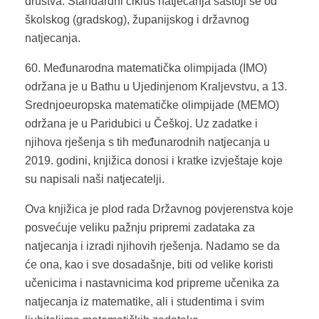
društva. Standardni ciklus natjecanja sastoji se od
školskog (gradskog), županijskog i državnog
natjecanja.
60. Međunarodna matematička olimpijada (IMO)
održana je u Bathu u Ujedinjenom Kraljevstvu, a 13.
Srednjoeuropska matematičke olimpijade (MEMO)
održana je u Paridubici u Češkoj. Uz zadatke i
njihova rješenja s tih međunarodnih natjecanja u
2019. godini, knjižica donosi i kratke izvještaje koje
su napisali naši natjecatelji.
Ova knjižica je plod rada Državnog povjerenstva koje
posvećuje veliku pažnju pripremi zadataka za
natjecanja i izradi njihovih rješenja. Nadamo se da
će ona, kao i sve dosadašnje, biti od velike koristi
učenicima i nastavnicima kod pripreme učenika za
natjecanja iz matematike, ali i studentima i svim