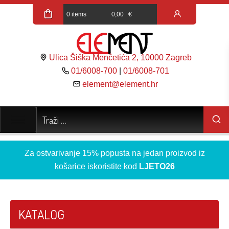
0 items
0,00
€
Ulica Šiška Menčetića 2, 10000 Zagreb
01/6008-700
|
01/6008-701
element@element.hr
Za ostvarivanje 15% popusta na jedan proizvod iz
košarice iskoristite kod
LJETO26
KATALOG