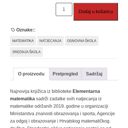
EM
Dodaj u košaricu
53:
Matematička
natjecanja
Oznake::
2018./2019.
MATEMATIKA
NATJECANJA
OSNOVNA ŠKOLA
količina
SREDNJA ŠKOLA
O proizvodu
Pretpregled
Sadržaj
Najnovija knjižica iz biblioteke
Elementarna
matematika
sadrži zadatke svih natjecanja iz
matematike održanih 2019. godine u organizaciji
Ministarstva znanosti obrazovanja i sporta, Agencije
za odgoj i obrazovanje i Hrvatskog matematičkog