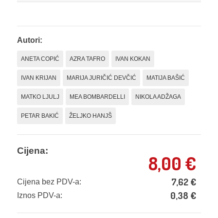
Autori:
ANETA COPIĆ
AZRA TAFRO
IVAN KOKAN
IVAN KRIJAN
MARIJA JURIČIĆ DEVČIĆ
MATIJA BAŠIĆ
MATKO LJULJ
MEA BOMBARDELLI
NIKOLA ADŽAGA
PETAR BAKIĆ
ŽELJKO HANJŠ
Cijena:
8,00
€
7,62
€
Cijena bez PDV-a:
0,38
€
Iznos PDV-a: