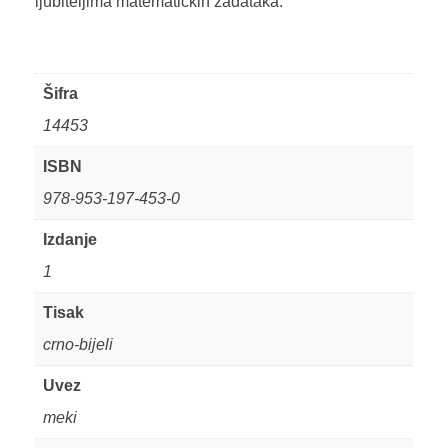
ljubiteljima matematičkih zadataka.
Šifra
14453
ISBN
978-953-197-453-0
Izdanje
1
Tisak
crno-bijeli
Uvez
meki