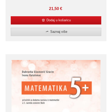
21,50
€
Dodaj u košaricu
Saznaj više