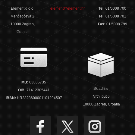
Element d.o.o.
element@element.hr
Tel:
01/6008 700
Menčetićeva 2
Tel:
01/6008 701
10000 Zagreb,
Fax:
01/6008 799
Croatia
MB:
03886735
Skladište:
OIB:
71412305441
Vrtni put 6
IBAN:
HR2823600001101294507
10000 Zagreb, Croatia