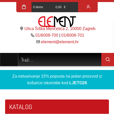
0 items
0,00
€
Ulica Šiška Menčetića 2, 10000 Zagreb
01/6008-700
|
01/6008-701
element@element.hr
Za ostvarivanje 15% popusta na jedan proizvod iz
košarice iskoristite kod
LJETO26
KATALOG