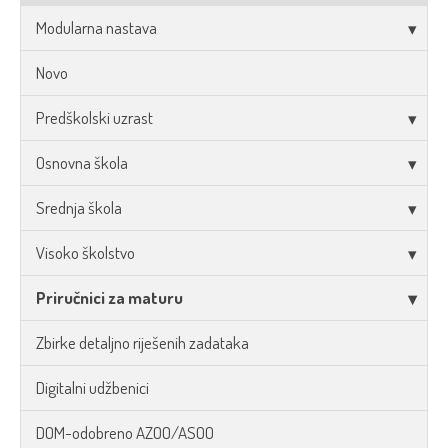
Modularna nastava
Novo
Predškolski uzrast
Osnovna škola
Srednja škola
Visoko školstvo
Priručnici za maturu
Zbirke detaljno riješenih zadataka
Digitalni udžbenici
DOM-odobreno AZOO/ASOO