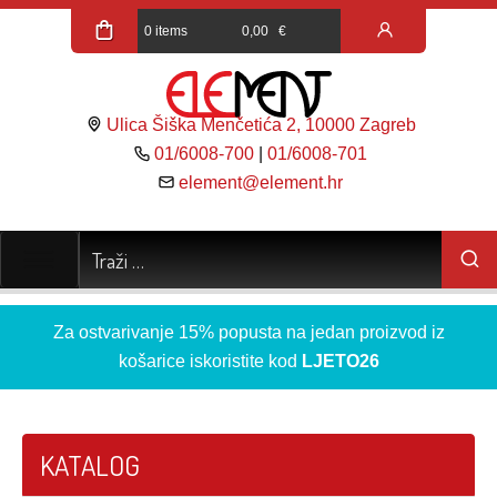
0 items
0,00
€
Ulica Šiška Menčetića 2, 10000 Zagreb
01/6008-700
|
01/6008-701
element@element.hr
Za ostvarivanje 15% popusta na jedan proizvod iz
košarice iskoristite kod
LJETO26
KATALOG