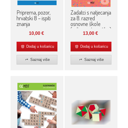
Priprema, pozor,
Zadatci s natjecanja
hrvatski 8 – ispiti
za 8. razred
znanja
osnovne škole
(volim matematiku)
10,00
€
13,00
€
Dodaj u košaricu
Dodaj u košaricu
Saznaj više
Saznaj više