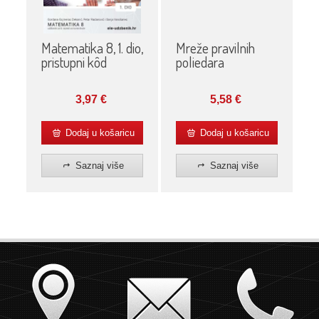
Matematika 8, 1. dio,
Mreže pravilnih
pristupni kôd
poliedara
3,97
€
5,58
€
Dodaj u košaricu
Dodaj u košaricu
Saznaj više
Saznaj više