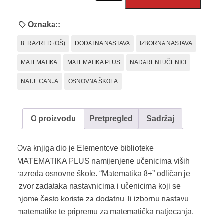
(novo
izdanje)
Oznaka::
količina
8. RAZRED (OŠ)
DODATNA NASTAVA
IZBORNA NASTAVA
MATEMATIKA
MATEMATIKA PLUS
NADARENI UČENICI
NATJECANJA
OSNOVNA ŠKOLA
O proizvodu
Pretpregled
Sadržaj
Ova knjiga dio je Elementove biblioteke
MATEMATIKA PLUS namijenjene učenicima viših
razreda osnovne škole. “Matematika 8+” odličan je
izvor zadataka nastavnicima i učenicima koji se
njome često koriste za dodatnu ili izbornu nastavu
matematike te pripremu za matematička natjecanja.