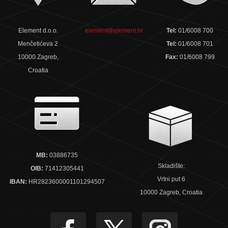
Element d.o.o.
element@element.hr
Tel:
01/6008 700
Menčetićeva 2
Tel:
01/6008 701
10000 Zagreb,
Fax:
01/6008 799
Croatia
MB:
03886735
Skladište:
OIB:
71412305441
Vrtni put 6
IBAN:
HR2823600001101294507
10000 Zagreb, Croatia