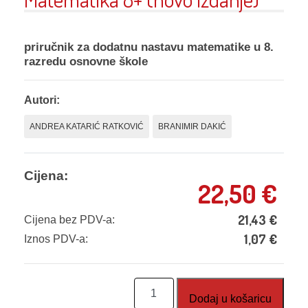
priručnik za dodatnu nastavu matematike u 8.
razredu osnovne škole
Autori:
ANDREA KATARIĆ RATKOVIĆ
BRANIMIR DAKIĆ
Cijena:
22,50
€
21,43
€
Cijena bez PDV-a:
1,07
€
Iznos PDV-a:
Matematika
Dodaj u košaricu
8+