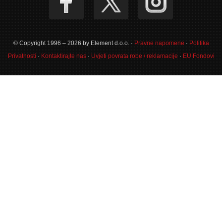
© Copyright 1996 – 2026 by Element d.o.o. ·
Pravne napomene
·
Politika
Privatnosti
·
Kontaktirajte nas
·
Uvjeti povrata robe / reklamacije
·
EU Fondovi