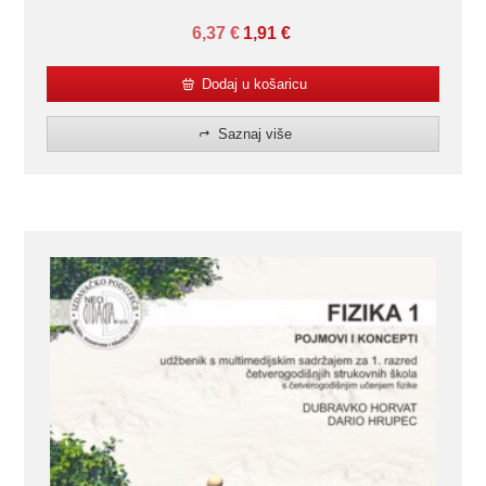
6,37
€
1,91
€
Dodaj u košaricu
Saznaj više