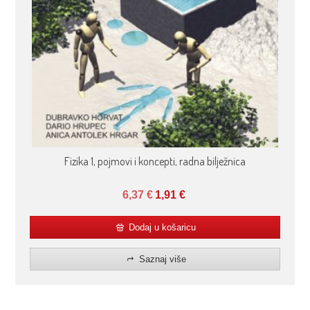
Fizika 1, pojmovi i koncepti, radna bilježnica
6,37
€
1,91
€
Dodaj u košaricu
Saznaj više