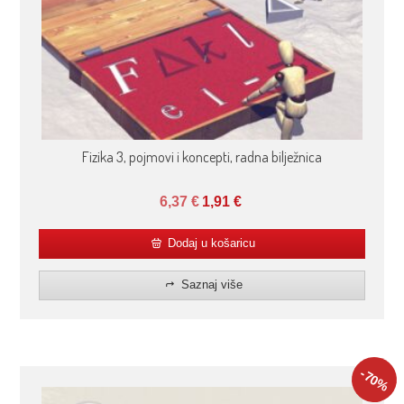
Fizika 3, pojmovi i koncepti, radna bilježnica
6,37
€
1,91
€
Dodaj u košaricu
Saznaj više
-70
%