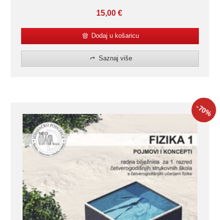
15,00
€
Dodaj u košaricu
Saznaj više
-70
%