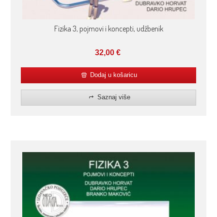
Fizika 3, pojmovi i koncepti, udžbenik
32,00
€
Dodaj u košaricu
Saznaj više