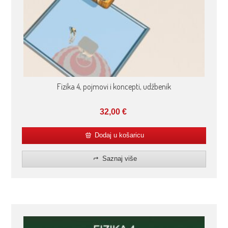
Fizika 4, pojmovi i koncepti, udžbenik
32,00
€
Dodaj u košaricu
Saznaj više