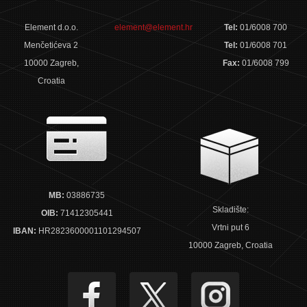
Element d.o.o.
element@element.hr
Tel:
01/6008 700
Menčetićeva 2
Tel:
01/6008 701
10000 Zagreb,
Fax:
01/6008 799
Croatia
MB:
03886735
Skladište:
OIB:
71412305441
Vrtni put 6
IBAN:
HR2823600001101294507
10000 Zagreb, Croatia