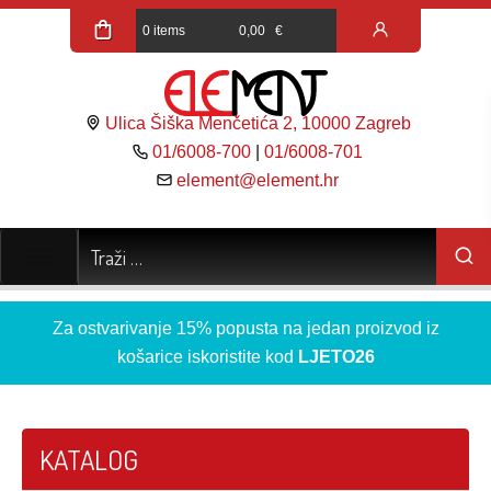
0 items
0,00
€
Ulica Šiška Menčetića 2, 10000 Zagreb
01/6008-700
|
01/6008-701
element@element.hr
Za ostvarivanje 15% popusta na jedan proizvod iz
košarice iskoristite kod
LJETO26
KATALOG