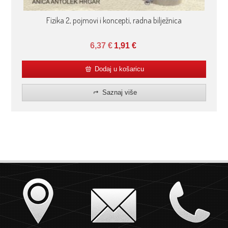
Fizika 2, pojmovi i koncepti, radna bilježnica
6,37
€
1,91
€
Dodaj u košaricu
Saznaj više