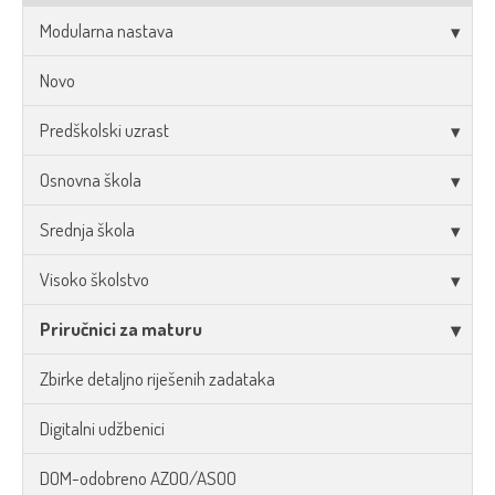
Modularna nastava
Novo
Predškolski uzrast
Osnovna škola
Srednja škola
Visoko školstvo
Priručnici za maturu
Zbirke detaljno riješenih zadataka
Digitalni udžbenici
DOM-odobreno AZOO/ASOO