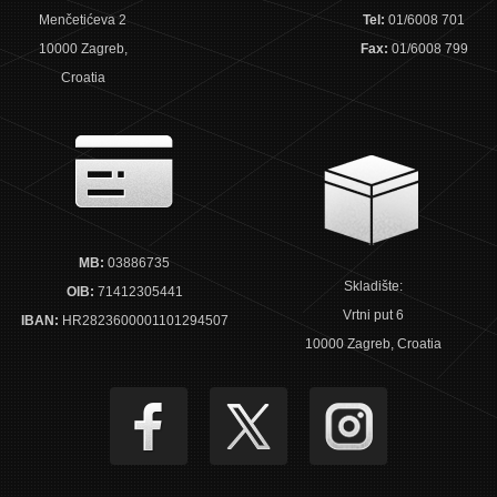
Menčetićeva 2
Tel:
01/6008 701
10000 Zagreb,
Fax:
01/6008 799
Croatia
MB:
03886735
Skladište:
OIB:
71412305441
Vrtni put 6
IBAN:
HR2823600001101294507
10000 Zagreb, Croatia