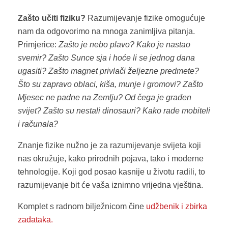
Zašto učiti fiziku?
Razumijevanje fizike omogućuje
nam da odgovorimo na mnoga zanimljiva pitanja.
Primjerice:
Zašto je nebo plavo? Kako je nastao
svemir? Zašto Sunce sja i hoće li se jednog dana
ugasiti? Zašto magnet privlači željezne predmete?
Što su zapravo oblaci, kiša, munje i gromovi? Zašto
Mjesec ne padne na Zemlju? Od čega je građen
svijet? Zašto su nestali dinosauri? Kako rade mobiteli
i računala?
Znanje fizike nužno je za razumijevanje svijeta koji
nas okružuje, kako prirodnih pojava, tako i moderne
tehnologije. Koji god posao kasnije u životu radili, to
razumijevanje bit će vaša iznimno vrijedna vještina.
Komplet s radnom bilježnicom čine
udžbenik i
zbirka
zadataka.