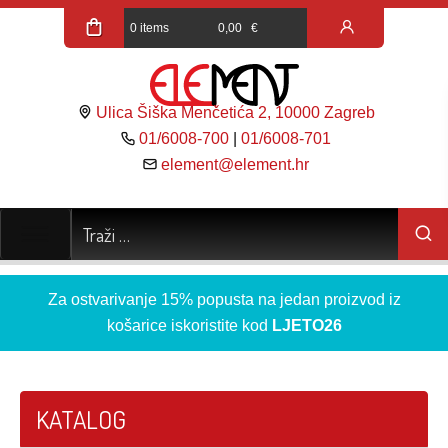
0 items
0,00
€
Ulica Šiška Menčetića 2, 10000 Zagreb
01/6008-700
|
01/6008-701
element@element.hr
Za ostvarivanje 15% popusta na jedan proizvod iz
košarice iskoristite kod
LJETO26
KATALOG