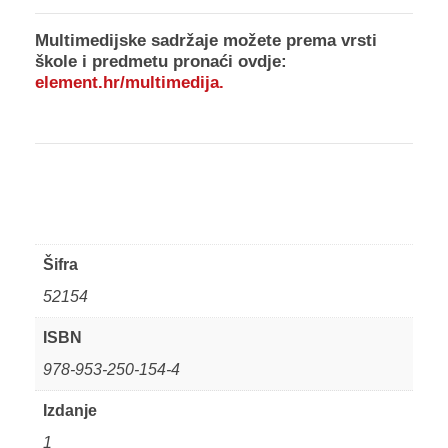
Multimedijske sadržaje
možete prema vrsti
škole i predmetu pronaći ovdje:
element.hr/multimedija
.
Šifra
52154
ISBN
978-953-250-154-4
Izdanje
1