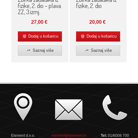
fizike, 2. dio – plava
fizike, 2. dio
ZZ, 3.izmj.
27,00
€
20,00
€
Dodaj u košaricu
Dodaj u košaricu
Saznaj više
Saznaj više
Element d.o.o.
element@element.hr
Tel:
01/6008 700