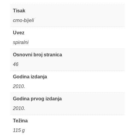
Tisak
crno-bijeli
Uvez
spiralni
Osnovni broj stranica
46
Godina izdanja
2010.
Godina prvog izdanja
2010.
Težina
115 g