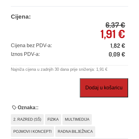
Cijena:
6,37
€
1,91
€
1,82
€
Cijena bez PDV-a:
0,09
€
Iznos PDV-a:
Najniža cijena u zadnjih 30 dana prije sniženja:
1,91
€
Fizika
Dodaj u košaricu
2,
pojmovi
i
Oznaka::
koncepti,
2. RAZRED (SŠ)
FIZIKA
MULTIMEDIJA
radna
bilježnica
POJMOVI I KONCEPTI
RADNA BILJEŽNICA
količina