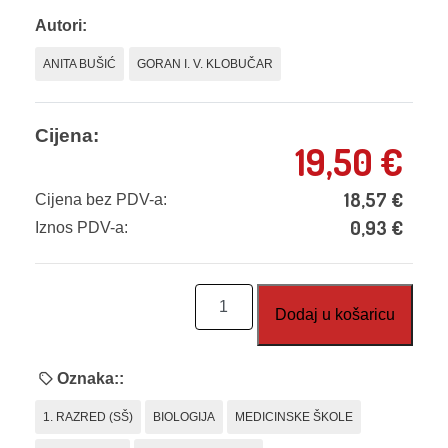
Autori:
ANITA BUŠIĆ
GORAN I. V. KLOBUČAR
Cijena:
19,50
€
18,57
€
Cijena bez PDV-a:
0,93
€
Iznos PDV-a:
Biologija
Dodaj u košaricu
1,
radna
bilježnica
Oznaka::
-
1. RAZRED (SŠ)
BIOLOGIJA
MEDICINSKE ŠKOLE
za