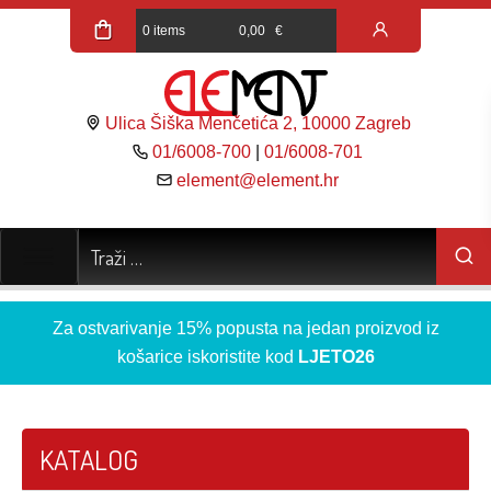
0 items
0,00
€
Ulica Šiška Menčetića 2, 10000 Zagreb
01/6008-700
|
01/6008-701
element@element.hr
Za ostvarivanje 15% popusta na jedan proizvod iz
košarice iskoristite kod
LJETO26
KATALOG