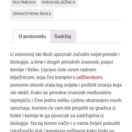
med.
MULTIMEDIJA
RADNA BILJEŽNICA
I
ZDRAVSTVENE ŠKOLE
zdrv.šk
količina
O proizvodu
Sadržaj
U osnovnoj ste školi upoznali začudni svijet prirode i
biologije, a time i drugih prirodnih znanosti, poput
kemije i fizike. Upravo ćete ovom radnom
bilježnicom, koja čini komplet s
udžbenikom
,
ponovno otvoriti vrata tog svijeta i proširiti znanja koja
ste stekli. Kako se prirodne znanosti međusobno
isprepliću i čine jednu veliku cjelinu stvaranjem novih
spoznaja, korisno će vam biti prisjetiti se gradiva iz
fizike i kemije te ga povezati sa sadržajima iz
biologije. Na taj bismo način i u vama željeli pobuditi
istraživački duh i kreativno mišljenje kako biste se