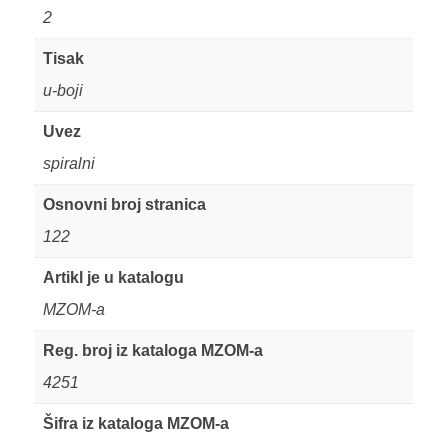
2
Tisak
u-boji
Uvez
spiralni
Osnovni broj stranica
122
Artikl je u katalogu
MZOM-a
Reg. broj iz kataloga MZOM-a
4251
Šifra iz kataloga MZOM-a