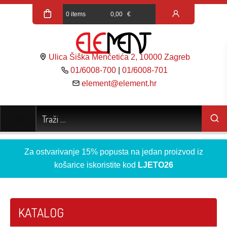
0 items
0,00
€
Ulica Šiška Menčetića 2, 10000 Zagreb
01/6008-700
|
01/6008-701
element@element.hr
Za ostvarivanje 15% popusta na jedan proizvod iz
košarice iskoristite kod
LJETO26
KATALOG