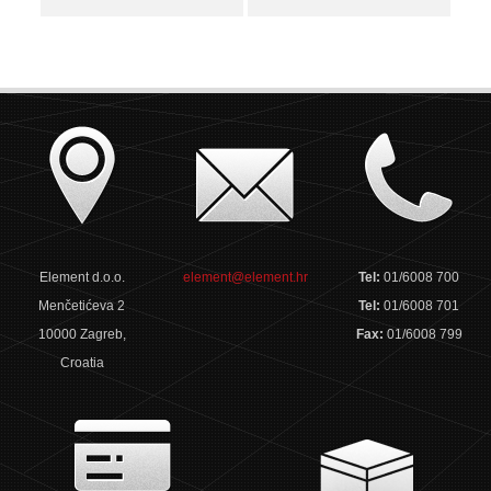
Element d.o.o.
element@element.hr
Tel:
01/6008 700
Menčetićeva 2
Tel:
01/6008 701
10000 Zagreb,
Fax:
01/6008 799
Croatia