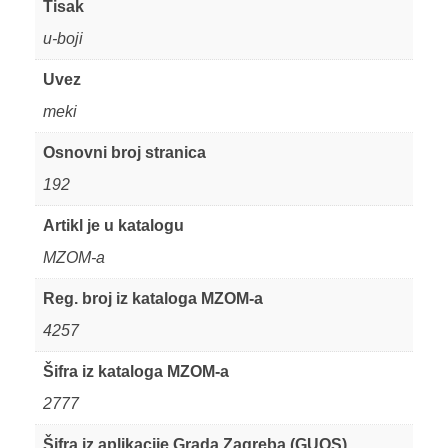
Tisak
u-boji
Uvez
meki
Osnovni broj stranica
192
Artikl je u katalogu
MZOM-a
Reg. broj iz kataloga MZOM-a
4257
Šifra iz kataloga MZOM-a
2777
Šifra iz aplikacije Grada Zagreba (GUOS)