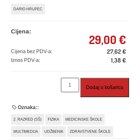
DARIO HRUPEC
Cijena:
29,00
€
27,62
€
Cijena bez PDV-a:
1,38
€
Iznos PDV-a:
Fizika
Dodaj u košaricu
u
medicini
2,
Oznaka::
udžbenik
2. RAZRED (SŠ)
FIZIKA
MEDICINSKE ŠKOLE
količina
MULTIMEDIJA
UDŽBENIK
ZDRAVSTVENE ŠKOLE