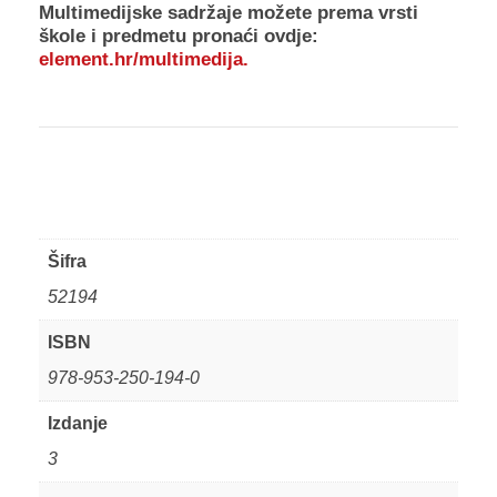
Multimedijske sadržaje
možete prema vrsti
škole i predmetu pronaći ovdje:
element.hr/multimedija
.
Šifra
52194
ISBN
978-953-250-194-0
Izdanje
3