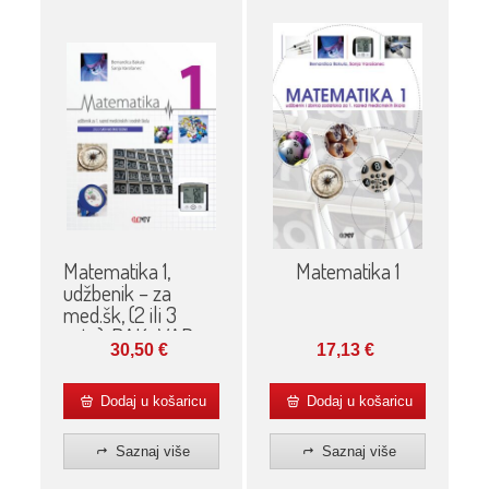
Matematika 1,
Matematika 1
udžbenik – za
med.šk, (2 ili 3
sata), BAK., VAR.
30,50
€
17,13
€
Dodaj u košaricu
Dodaj u košaricu
Saznaj više
Saznaj više