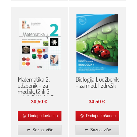
Matematika 2,
Biologija 1, udžbenik
udžbenik – za
– za med. I zdrv.šk
med.šk, (2 ili 3
sata), BAK., VAR.
30,50
€
34,50
€
Dodaj u košaricu
Dodaj u košaricu
Saznaj više
Saznaj više