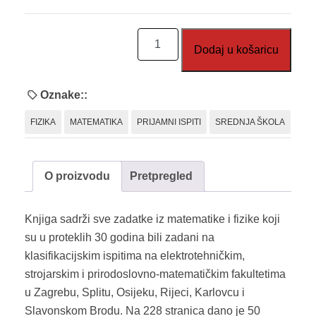
Klasifikacijski
Dodaj u košaricu
ispiti
na
tehničkim
Oznake::
fakultetima
FIZIKA
MATEMATIKA
PRIJAMNI ISPITI
SREDNJA ŠKOLA
količina
O proizvodu
Pretpregled
Knjiga sadrži sve zadatke iz matematike i fizike koji
su u proteklih 30 godina bili zadani na
klasifikacijskim ispitima na elektrotehničkim,
strojarskim i prirodoslovno-matematičkim fakultetima
u Zagrebu, Splitu, Osijeku, Rijeci, Karlovcu i
Slavonskom Brodu. Na 228 stranica dano je 50