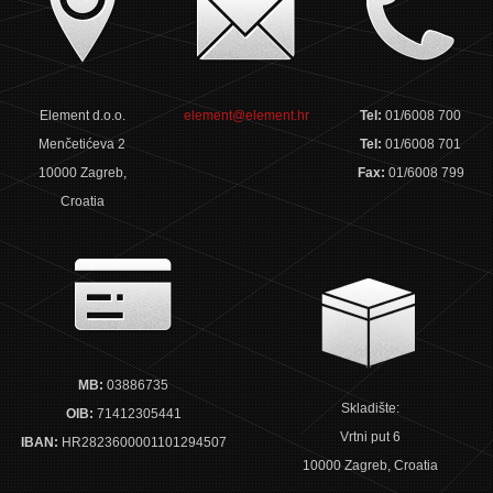
Element d.o.o.
element@element.hr
Tel:
01/6008 700
Menčetićeva 2
Tel:
01/6008 701
10000 Zagreb,
Fax:
01/6008 799
Croatia
MB:
03886735
Skladište:
OIB:
71412305441
Vrtni put 6
IBAN:
HR2823600001101294507
10000 Zagreb, Croatia