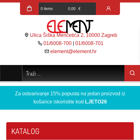
0 items
0,00
€
Ulica Šiška Menčetića 2, 10000 Zagreb
01/6008-700
|
01/6008-701
element@element.hr
Za ostvarivanje 15% popusta na jedan proizvod iz
košarice iskoristite kod
LJETO26
KATALOG