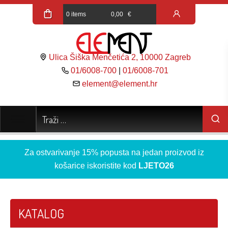
0 items
0,00
€
Ulica Šiška Menčetića 2, 10000 Zagreb
01/6008-700
|
01/6008-701
element@element.hr
Za ostvarivanje 15% popusta na jedan proizvod iz
košarice iskoristite kod
LJETO26
KATALOG