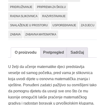
PRIDRUŽIVANJE
PRIPREMA ZA ŠKOLU
RADNA SLIKOVNICA
RAZVRSTAVANJE
SNALAŽENJE U PROSTORU
USPOREĐIVANJE
ZA DJECU
ZABAVA
ZABAVNA MATEMATIKA
O proizvodu
Pretpregled
Sadržaj
U želji da učenje matematike djeci predstavlja
veselje od samog početka, pred vama je slikovnica
koja uvodi dijete u osnovna matematička znanja i
vještine. Ponuđeni zadatci pažljivo su osmišljeni tako
da pomognu djetetu da usvoji sve ono što će mu
kasnije omogućiti lakše praćenje matematičkog
gradiva i radostan boravak u prvoškolskim klupama.