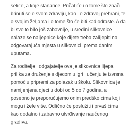
selice, a koje stanarice. Pričat će i o tome što znači
brinuti se o svom zdravlju, kao i o zdravoj prehrani, te
o svojim željama i o tome što će biti kad odraste. A da
bi sve to bilo još zabavnije, u sredini slikovnice
nalaze se naljepnice koje dijete treba zalijepiti na
odgovarajuća mjesta u slikovnici, prema danim
uputama.
Za roditelje i odgajatelje ova je slikovnica lijepa
prilika za druženje s djecom u igri i učenju te izvrsna
pomoć u pripremi za polazak u školu. Slikovnica je
namijenjena djeci u dobi od 5 do 7 godina, a
posebno je preporučujemo onim predškolcima koji
mogu i žele više. Odlično će poslužiti i prvašićima
kao dodatno i zabavno utvrđivanje naučenog
gradiva.