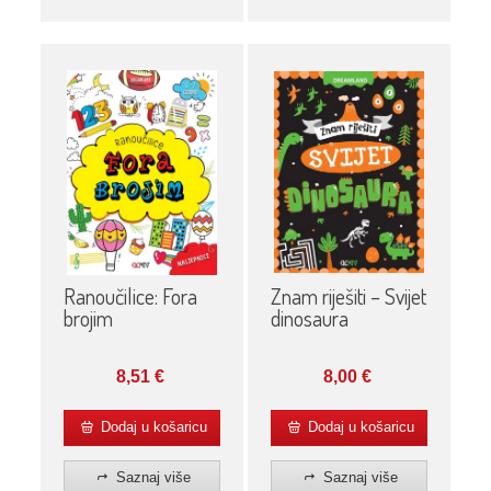
Ranoučilice: Fora
Znam riješiti – Svijet
brojim
dinosaura
8,51
€
8,00
€
Dodaj u košaricu
Dodaj u košaricu
Saznaj više
Saznaj više