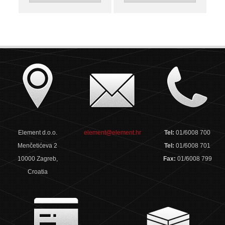
Element d.o.o.
element@element.hr
Tel:
01/6008 700
Menčetićeva 2
Tel:
01/6008 701
10000 Zagreb,
Fax:
01/6008 799
Croatia