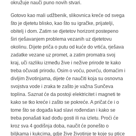
okružuje nauči puno novih stvari.
Gotovo kao mali udžbenik, slikovnica kreće od svega
što je djetetu blisko, kao što su igračke, prijatelji,
obitelj i dom. Zatim se djetetov horizont postepeno
širi rješavanjem problema vezanih uz djetetovu
okolinu. Dijete priča o putu od kuće do vrtića, rješava
zadatke vezane uz promet, a zatim promatra svoj
kraj, uči razliku između žive i nežive prirode te kako
treba očuvati prirodu. Osim o voću, povrću, domaćim i
divljim životinjama, dijete će naučiti koja su osnovna
svojstva vode i zraka te zašto je važna Sunčeva
toplina. Saznat će da postoji elektricitet i magneti te
kako se tko kreće i zašto se pokreće. A pričat će i o
tome što se događa kad slavi rođendan i kako se
treba ponašati kad dođu gosti ili na izletu. Proći će
kroz sva 4 godišnja doba, naučit će ponešto o
biljkama i kukcima, gdje žive životinje te koje su ptice