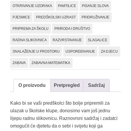
OTKRIVANJE UZORAKA
PAMTILICE
PISANJE SLOVA
PJESMICE
PREDŠKOLSKI UZRAST
PRIDRUŽIVANJE
PRIPREMA ZA ŠKOLU
PRIRODA I DRUŠTVO
RADNA SLIKOVNICA
RAZVRSTAVANJE
SLAGALICE
SNALAŽENJE U PROSTORU
USPOREĐIVANJE
ZA DJECU
ZABAVA
ZABAVNA MATEMATIKA
O proizvodu
Pretpregled
Sadržaj
Kako bi se vaši predškolci što bolje pripremili za
ulazak u školske klupe, donosimo vam još jednu
lijepu radnu slikovnicu. Raznovrsni sadržaj i zadatci
omogućit će djetetu da o sebi i svijetu koji ga