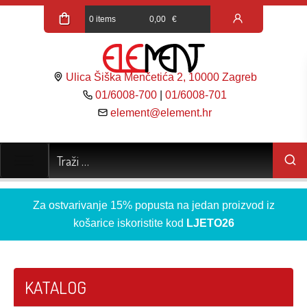
0 items
0,00
€
Ulica Šiška Menčetića 2, 10000 Zagreb
01/6008-700
|
01/6008-701
element@element.hr
Za ostvarivanje 15% popusta na jedan proizvod iz
košarice iskoristite kod
LJETO26
KATALOG