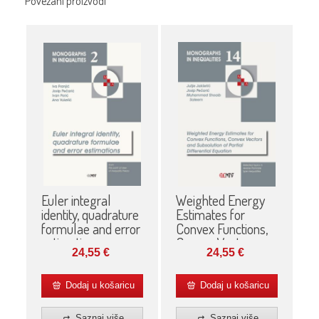
Povezani proizvodi
Euler integral
Weighted Energy
identity, quadrature
Estimates for
formulae and error
Convex Functions,
estimations
Convex Vectors
24,55
€
24,55
€
and Subsolution of
Partial Differential
Equation
Dodaj u košaricu
Dodaj u košaricu
Saznaj više
Saznaj više