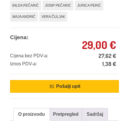
ĐILDA PEČARIĆ
JOSIP PEČARIĆ
JURICA PERIĆ
MAJA ANDRIĆ
VERA ČULJAK
Cijena:
29,00
€
27,62
€
Cijena bez PDV-a:
1,38
€
Iznos PDV-a:
Pošalji upit
O proizvodu
Pretpregled
Sadržaj