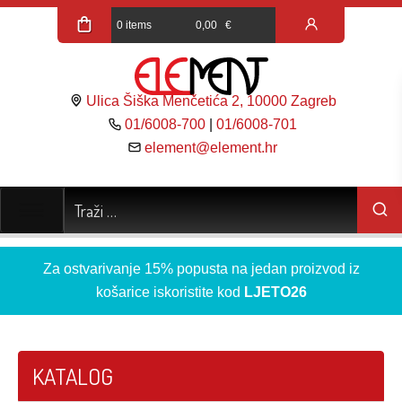
0 items
0,00
€
Ulica Šiška Menčetića 2, 10000 Zagreb
01/6008-700
|
01/6008-701
element@element.hr
Za ostvarivanje 15% popusta na jedan proizvod iz
košarice iskoristite kod
LJETO26
KATALOG