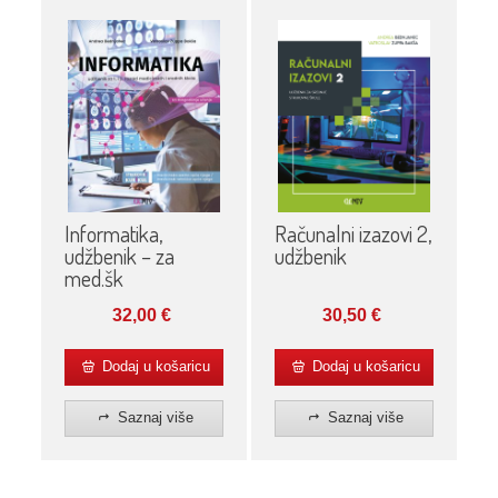
Informatika,
Računalni izazovi 2,
udžbenik – za
udžbenik
med.šk
32,00
€
30,50
€
Dodaj u košaricu
Dodaj u košaricu
Saznaj više
Saznaj više