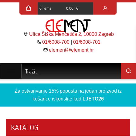
0 items
0,00
€
Ulica Šiška Menčetića 2, 10000 Zagreb
01/6008-700
|
01/6008-701
element@element.hr
Za ostvarivanje 15% popusta na jedan proizvod iz
košarice iskoristite kod
LJETO26
KATALOG