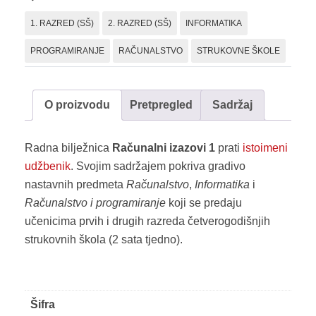
bilježnica
1. RAZRED (SŠ)
2. RAZRED (SŠ)
INFORMATIKA
količina
PROGRAMIRANJE
RAČUNALSTVO
STRUKOVNE ŠKOLE
O proizvodu
Pretpregled
Sadržaj
Radna bilježnica
Računalni izazovi 1
prati
istoimeni
udžbenik
. Svojim sadržajem pokriva gradivo
nastavnih predmeta
Računalstvo
,
Informatika
i
Računalstvo i programiranje
koji se predaju
učenicima prvih i drugih razreda četverogodišnjih
strukovnih škola (2 sata tjedno).
Šifra