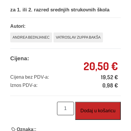
za 1. ili 2. razred srednjih strukovnih škola
Autori:
ANDREA BEDNJANEC
VATROSLAV ZUPPA BAKŠA
Cijena:
20,50
€
19,52
€
Cijena bez PDV-a:
0,98
€
Iznos PDV-a:
Računalni
Dodaj u košaricu
izazovi
1,
radna
Oznaka::