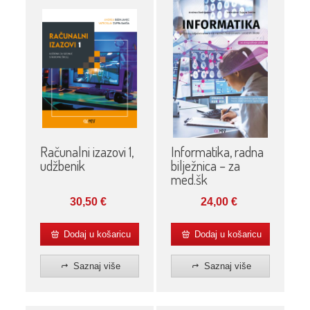
Računalni izazovi 1,
Informatika, radna
udžbenik
bilježnica – za
med.šk
30,50
€
24,00
€
Dodaj u košaricu
Dodaj u košaricu
Saznaj više
Saznaj više