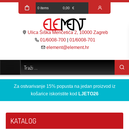
0 items
0,00
€
Ulica Šiška Menčetića 2, 10000 Zagreb
01/6008-700
|
01/6008-701
element@element.hr
Za ostvarivanje 15% popusta na jedan proizvod iz
košarice iskoristite kod
LJETO26
KATALOG