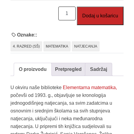
Zadatci
Dodaj u košaricu
s
natjecanja
za
Oznake::
4.
4. RAZRED (SŠ)
MATEMATIKA
NATJECANJA
razred
srednje
škole
O proizvodu
Pretpregled
Sadržaj
(volim
matematiku)
U okviru naše biblioteke
Elementarna matematika,
količina
počevši od 1993. g., objavljuje se kronologija
jednogodišnjeg natjecanja, sa svim zadatcima u
osnovnim i srednjim školama sa svih stupnjeva
natjecanja, uključujući i neka međunarodna
natjecanja. U pripremi tih knjižica sudjelovali su