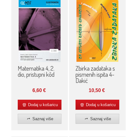
Matematika 4, 2.
Zbirka zadataka s
dio, pristupni kôd
pismenih ispita 4-
Dakić
6,60
€
10,50
€
Dodaj u košaricu
Dodaj u košaricu
Saznaj više
Saznaj više