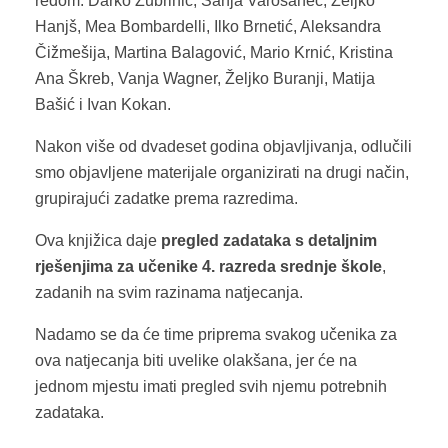
redom: Darko Žubrinić, Sanja Varošanec, Željko
Hanjš, Mea Bombardelli, Ilko Brnetić, Aleksandra
Čižmešija, Martina Balagović, Mario Krnić, Kristina
Ana Škreb, Vanja Wagner, Željko Buranji, Matija
Bašić i Ivan Kokan.
Nakon više od dvadeset godina objavljivanja, odlučili
smo objavljene materijale organizirati na drugi način,
grupirajući zadatke prema razredima.
Ova knjižica daje
pregled zadataka s detaljnim
rješenjima za učenike 4. razreda srednje škole
,
zadanih na svim razinama natjecanja.
Nadamo se da će time priprema svakog učenika za
ova natjecanja biti uvelike olakšana, jer će na
jednom mjestu imati pregled svih njemu potrebnih
zadataka.