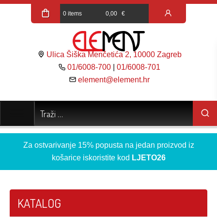
0 items
0,00
€
Ulica Šiška Menčetića 2, 10000 Zagreb
01/6008-700
|
01/6008-701
element@element.hr
Za ostvarivanje 15% popusta na jedan proizvod iz
košarice iskoristite kod
LJETO26
KATALOG