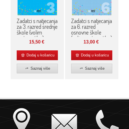
Zadatci s natjecanja
Zadatci s natjecanja
za 3. razred srednje
za 6. razred
škole (volim
osnovne škole
matematiku)
(volim matematiku)
15,50
€
13,00
€
Dodaj u košaricu
Dodaj u košaricu
Saznaj više
Saznaj više