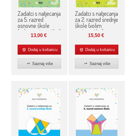
Zadatci s natjecanja
Zadatci s natjecanja
za 5. razred
za 2. razred srednje
osnovne škole
škole (volim
(volim matematiku)
matematiku)
13,00
€
15,50
€
Dodaj u košaricu
Dodaj u košaricu
Saznaj više
Saznaj više