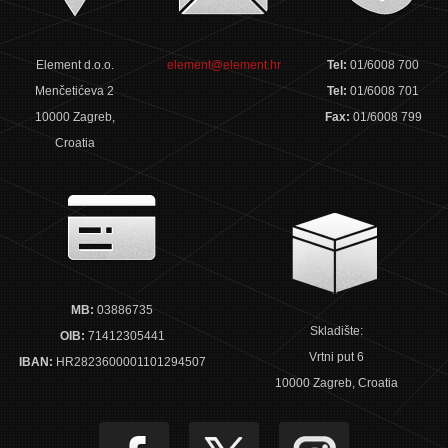
Element d.o.o.
element@element.hr
Tel:
01/6008 700
Menčetićeva 2
Tel:
01/6008 701
10000 Zagreb,
Fax:
01/6008 799
Croatia
MB:
03886735
Skladište:
OIB:
71412305441
Vrtni put 6
IBAN:
HR2823600001101294507
10000 Zagreb, Croatia