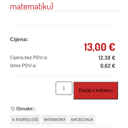
matematiku)
Cijena:
13,00
€
12,38
€
Cijena bez PDV-a:
0,62
€
Iznos PDV-a:
Zadatci
Dodaj u košaricu
s
natjecanja
za
Oznake::
8.
8. RAZRED (OŠ)
MATEMATIKA
NATJECANJA
razred