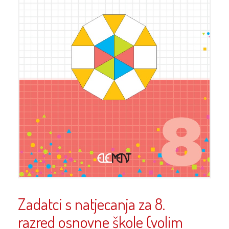
Zadatci s natjecanja za 8.
razred osnovne škole (volim