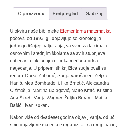
osnovne
škole
O proizvodu
Pretpregled
Sadržaj
(volim
matematiku)
U okviru naše biblioteke
Elementarna matematika,
količina
počevši od 1993. g., objavljuje se kronologija
jednogodišnjeg natjecanja, sa svim zadatcima u
osnovnim i srednjim školama sa svih stupnjeva
natjecanja, uključujući i neka međunarodna
natjecanja. U pripremi tih knjižica sudjelovali su
redom: Darko Žubrinić, Sanja Varošanec, Željko
Hanjš, Mea Bombardelli, Ilko Brnetić, Aleksandra
Čižmešija, Martina Balagović, Mario Krnić, Kristina
Ana Škreb, Vanja Wagner, Željko Buranji, Matija
Bašić i Ivan Kokan.
Nakon više od dvadeset godina objavljivanja, odlučili
smo objavljene materijale organizirati na drugi način,