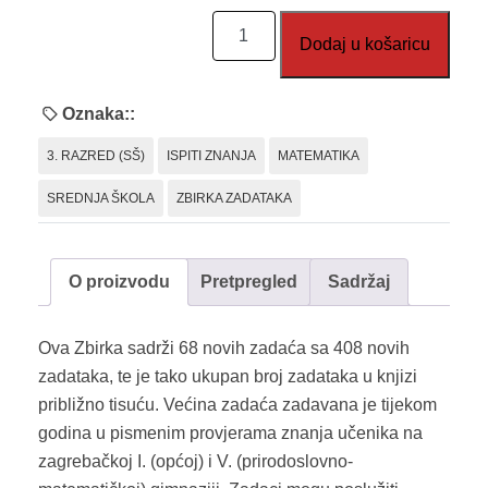
Zbirka
Dodaj u košaricu
zadataka
s
pismenih
Oznaka::
ispita
3. RAZRED (SŠ)
ISPITI ZNANJA
MATEMATIKA
3-
Dakić
SREDNJA ŠKOLA
ZBIRKA ZADATAKA
količina
O proizvodu
Pretpregled
Sadržaj
Ova Zbirka sadrži 68 novih zadaća sa 408 novih
zadataka, te je tako ukupan broj zadataka u knjizi
približno tisuću. Većina zadaća zadavana je tijekom
godina u pismenim provjerama znanja učenika na
zagrebačkoj I. (općoj) i V. (prirodoslovno-