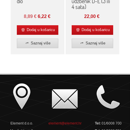
dio
udžbenik D-E (3 ili
4 sata)
8,89
€
6,22
€
22,00
€
Dodaj u košaricu
Dodaj u košaricu
Saznaj više
Saznaj više
Element d.o.o.
element@element.hr
Tel:
01/6008 700