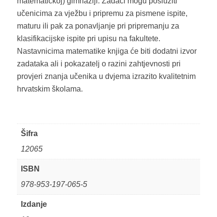
matematičkoj) gimnaziji. Zadaci mogu poslužiti
učenicima za vježbu i pripremu za pismene ispite,
maturu ili pak za ponavljanje pri pripremanju za
klasifikacijske ispite pri upisu na fakultete.
Nastavnicima matematike knjiga će biti dodatni izvor
zadataka ali i pokazatelj o razini zahtjevnosti pri
provjeri znanja učenika u dvjema izrazito kvalitetnim
hrvatskim školama.
Šifra
12065
ISBN
978-953-197-065-5
Izdanje