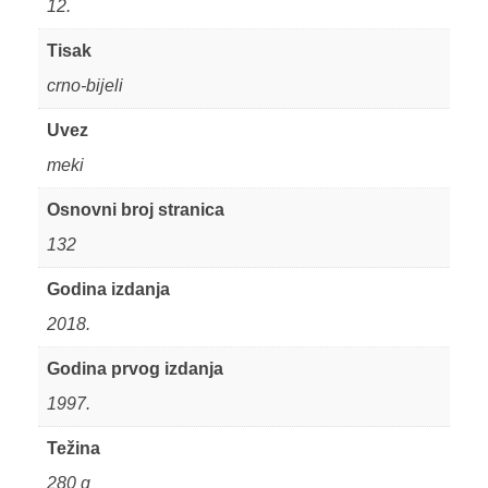
12.
Tisak
crno-bijeli
Uvez
meki
Osnovni broj stranica
132
Godina izdanja
2018.
Godina prvog izdanja
1997.
Težina
280 g