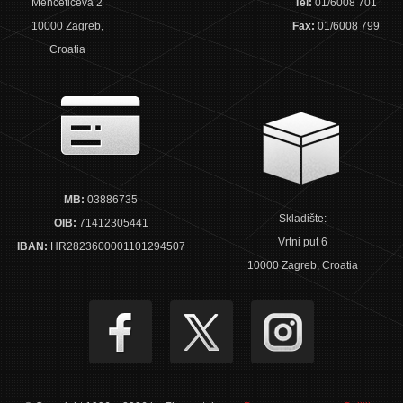
Menčetićeva 2
Tel:
01/6008 701
10000 Zagreb,
Fax:
01/6008 799
Croatia
MB:
03886735
Skladište:
OIB:
71412305441
Vrtni put 6
IBAN:
HR2823600001101294507
10000 Zagreb, Croatia