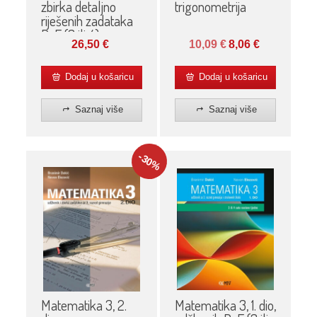
zbirka detaljno
trigonometrija
riješenih zadataka
D-E (3 ili 4)
26,50
€
10,09
€
8,06
€
Dodaj u košaricu
Dodaj u košaricu
Saznaj više
Saznaj više
-30
%
Matematika 3, 2.
Matematika 3, 1. dio,