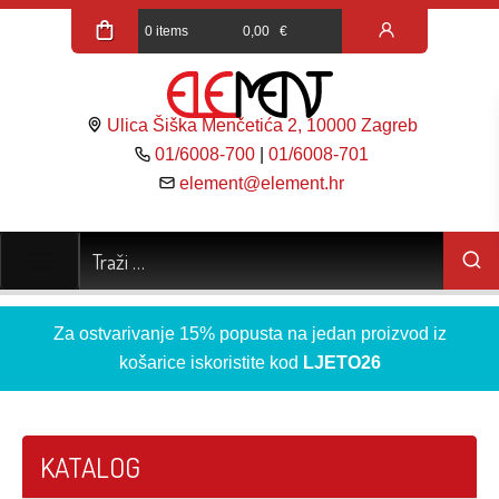
0 items
0,00
€
Ulica Šiška Menčetića 2, 10000 Zagreb
01/6008-700
|
01/6008-701
element@element.hr
Za ostvarivanje 15% popusta na jedan proizvod iz
košarice iskoristite kod
LJETO26
KATALOG