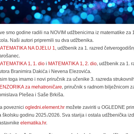
ve smo godine radili na NOVIM udžbenicima iz matematike za 1.
kola. Naši autori pripremili su dva udžbenika.
ATEMATIKA NA DJELU 1
, udžbenik za 1. razred četverogodišn
arošanec.
ATEMATIKA 1, 1. dio
i
MATEMATIKA 1, 2. dio
, udžbenik za 1. 
utora Branimira Dakića i Nevena Elezovića.
sim toga imamo i novi priručnik za učenike 3. razreda strukovnih
ENZORIKA za mehatroničare
, priručnik s radnom bilježnicom z
omislava Plešea i Saše Brkiša.
a poveznici
ogledni.element.hr
možete zaviriti u OGLEDNE pri
a školsku godinu 2025./2026. Sva starija i ostala udžbenička i
astavnike
elematika.hr
.