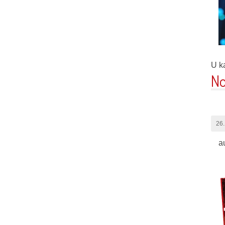
U ka
No
26.
a