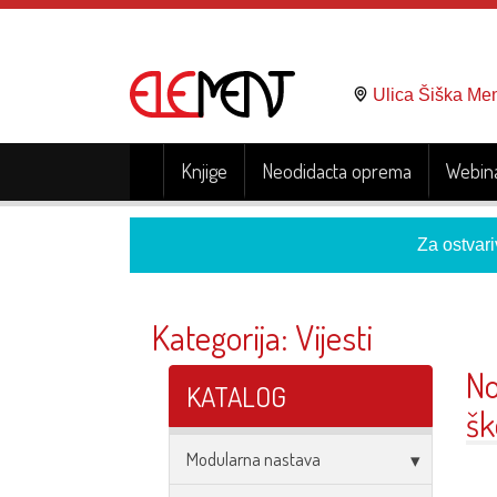
Ulica Šiška Me
Knjige
Neodidacta oprema
Webina
Za ostvari
Kategorija:
Vijesti
No
KATALOG
šk
Modularna nastava