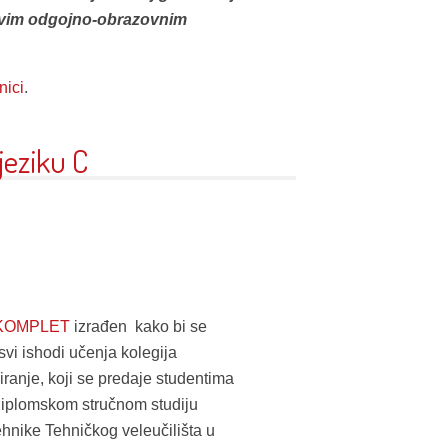
 svim odgojno-obrazovnim
nici
.
eziku C
KOMPLET
izrađen kako bi se
 svi ishodi učenja kolegija
ranje, koji se predaje studentima
diplomskom stručnom studiju
ehnike Tehničkog veleučilišta u