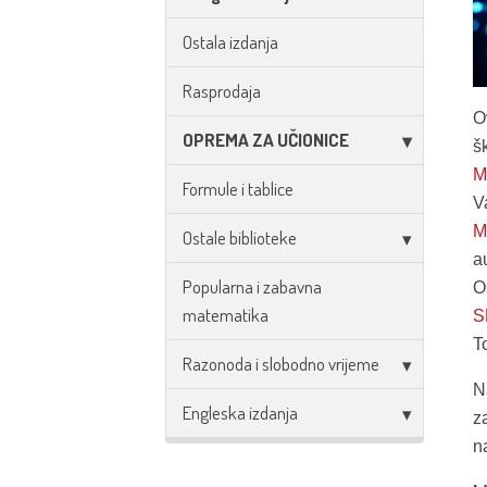
Ostala izdanja
Rasprodaja
O
OPREMA ZA UČIONICE
š
M
Formule i tablice
V
M
Ostale biblioteke
a
Popularna i zabavna
O
matematika
S
T
Razonoda i slobodno vrijeme
N
Engleska izdanja
z
n