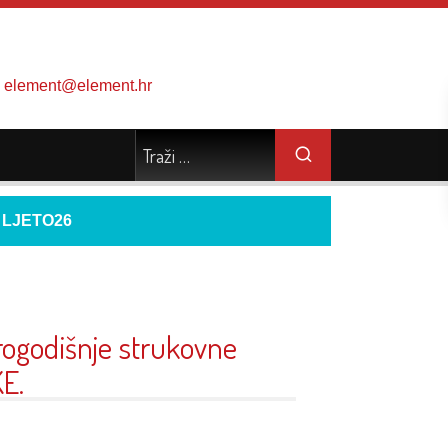
element@element.hr
d
LJETO26
rogodišnje strukovne
KE.