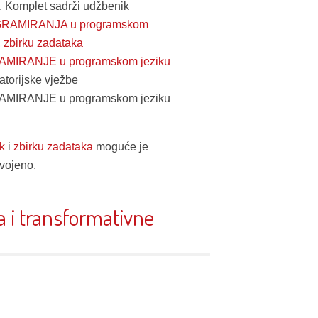
. Komplet sadrži udžbenik
RAMIRANJA u programskom
,
zbirku zadataka
MIRANJE u programskom jeziku
atorijske vježbe
MIRANJE u programskom jeziku
k
i
zbirku zadataka
moguće je
dvojeno.
a i transformativne