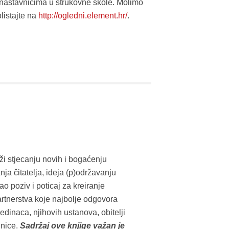
nastavnicima u strukovne škole. Molimo
listajte na
http://ogledni.element.hr/
.
ži stjecanju novih i bogaćenju
nja čitatelja, ideja (p)održavanju
ao poziv i poticaj za kreiranje
rtnerstva koje najbolje odgovora
dinaca, njihovih ustanova, obitelji
dnice.
Sadržaj ove knjige važan je