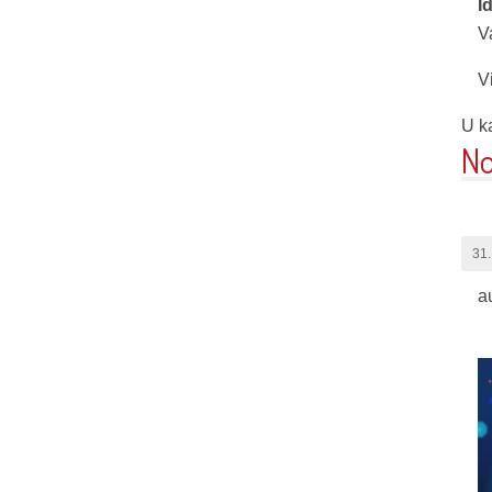
I
V
V
U ka
No
31.
a