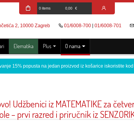
0 items
0,00
€
nčetića 2, 10000 Zagreb
01/6008-700
|
01/6008-701
ri
Elematika
Plus
O nama
vanje 15% popusta na jedan proizvod iz košarice iskoristite ko
vo! Udžbenici iz MATEMATIKE za četve
ole – prvi razred i priručnik iz SENZORI