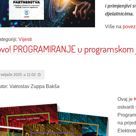
i primjenjivi
djelatnicima.
Više na
povez
tegoriji:
Vijesti
vo! PROGRAMIRANJE u programskom j
 veljače 2025. u 11:02
utor: Vatroslav Zuppa Bakša
Ovaj je
ostvarili
Programi
na prije
Elektrot