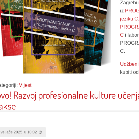
Zagrebu
iz
PROG
jeziku C
PROGRA
C
i labor
PROGRA
C.
Udžbeni
kupiti o
tegoriji:
Vijesti
vo! Razvoj profesionalne kulture učenj
akse
 veljače 2025. u 10:02