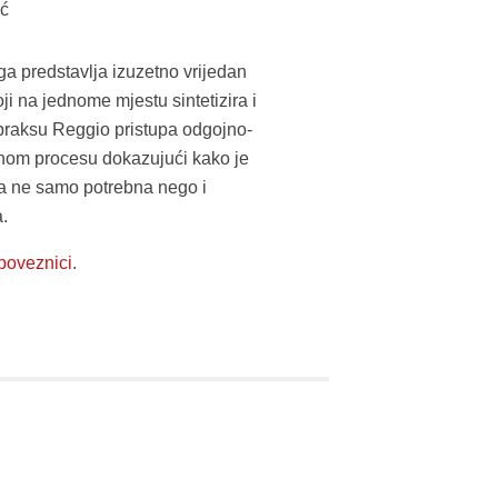
ić
ga predstavlja izuzetno vrijedan
oji na jednome mjestu sintetizira i
i praksu Reggio pristupa odgojno-
nom procesu dokazujući kako je
a ne samo potrebna nego i
a.
poveznici
.