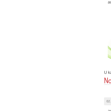
a
U ka
No
02.
a