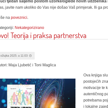
dući tjedan šaljemo poštom uzorke/oglede novih udžbenika
as, javite nam ukoliko do Vas nije došao Vaš primjerak. Ili ga pro
iše na
poveznici
.
tegoriji:
Nekategorizirano
vo! Teorija i praksa partnerstva
 ožujka 2025. u 11:03
utori: Maja Ljubetić i Toni Maglica
Ova knjiga slu
postojećih zna
motivacije te k
autentičnog pa
potrebama poje
i lokalne zaje