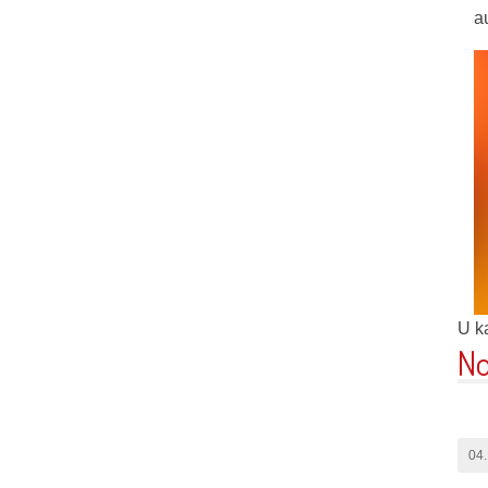
a
U ka
No
04.