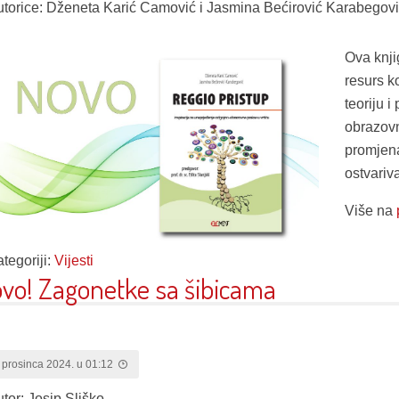
utorice: Dženeta Karić Camović i Jasmina Bećirović Karabegov
Ova knji
resurs k
teoriju 
obrazov
promjen
ostvariv
Više na
tegoriji:
Vijesti
vo! Zagonetke sa šibicama
 prosinca 2024. u 01:12
utor: Josip Sliško