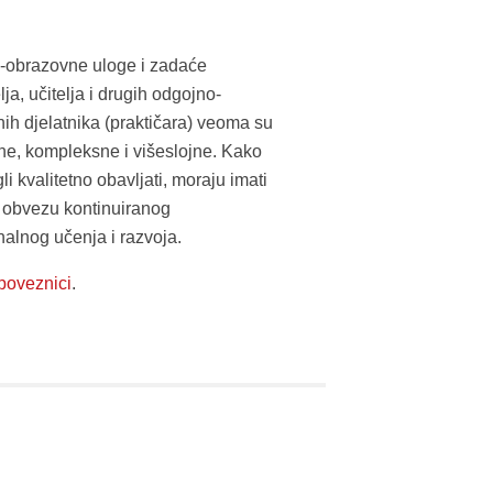
-obrazovne uloge i zadaće
ja, učitelja i drugih odgojno-
ih djelatnika (praktičara) veoma su
e, kompleksne i višeslojne. Kako
li kvalitetno obavljati, moraju imati
u i obvezu kontinuiranog
nalnog učenja i razvoja.
poveznici
.