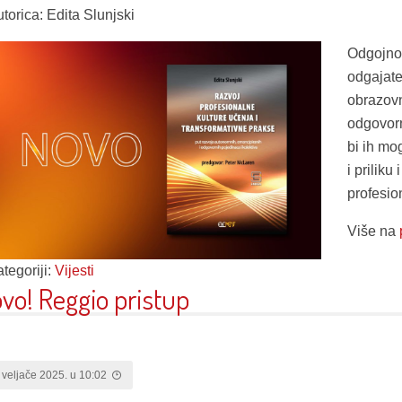
utorica: Edita Slunjski
Odgojno
odgajatel
obrazovn
odgovorn
bi ih mog
i prilik
profesio
Više na
tegoriji:
Vijesti
vo! Reggio pristup
 veljače 2025. u 10:02