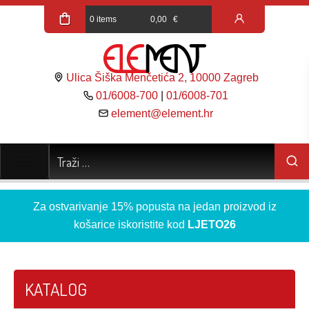
0 items
0,00
€
Ulica Šiška Menčetića 2, 10000 Zagreb
01/6008-700
|
01/6008-701
element@element.hr
Za ostvarivanje 15% popusta na jedan proizvod iz
košarice iskoristite kod
LJETO26
KATALOG