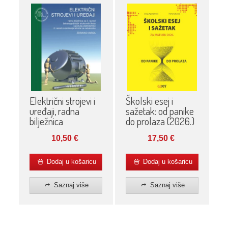
Električni strojevi i
Školski esej i
uređaji, radna
sažetak: od panike
bilježnica
do prolaza (2026.)
10,50
€
17,50
€
Dodaj u košaricu
Dodaj u košaricu
Saznaj više
Saznaj više