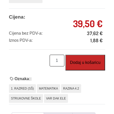
Cijena:
39,50
€
37,62
€
Cijena bez PDV-a:
1,88
€
Iznos PDV-a:
Matematika
Dodaj u košaricu
na
djelu
1
Oznaka::
-
1. RAZRED (SŠ)
MATEMATIKA
RAZINA 4.2
za
č.st.š.
STRUKOVNE ŠKOLE
VAR DAK ELE
(2025)
količina