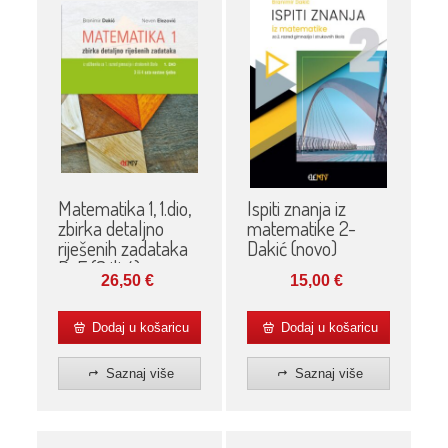
Matematika 1, 1.dio,
Ispiti znanja iz
zbirka detaljno
matematike 2-
riješenih zadataka
Dakić (novo)
D-E (3 ili 4)
26,50
€
15,00
€
Dodaj u košaricu
Dodaj u košaricu
Saznaj više
Saznaj više