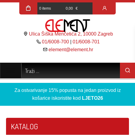
0 items
0,00
€
Ulica Šiška Menčetića 2, 10000 Zagreb
01/6008-700
|
01/6008-701
element@element.hr
Za ostvarivanje 15% popusta na jedan proizvod iz
košarice iskoristite kod
LJETO26
KATALOG