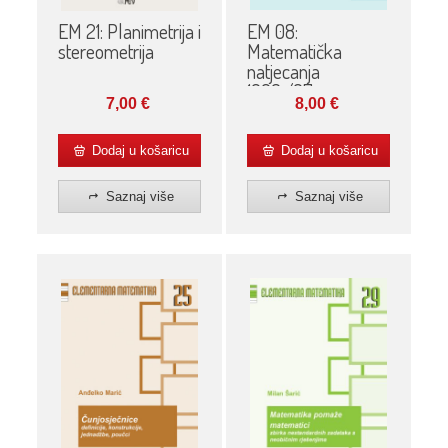
EM 21: Planimetrija i
EM 08:
stereometrija
Matematička
natjecanja
1996./97.
7,00
€
8,00
€
Dodaj u košaricu
Dodaj u košaricu
Saznaj više
Saznaj više