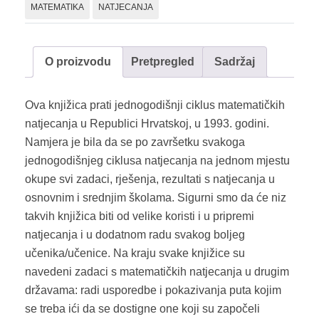
MATEMATIKA
NATJECANJA
količina
O proizvodu
Pretpregled
Sadržaj
Ova knjižica prati jednogodišnji ciklus matematičkih
natjecanja u Republici Hrvatskoj, u 1993. godini.
Namjera je bila da se po završetku svakoga
jednogodišnjeg ciklusa natjecanja na jednom mjestu
okupe svi zadaci, rješenja, rezultati s natjecanja u
osnovnim i srednjim školama. Sigurni smo da će niz
takvih knjižica biti od velike koristi i u pripremi
natjecanja i u dodatnom radu svakog boljeg
učenika/učenice. Na kraju svake knjižice su
navedeni zadaci s matematičkih natjecanja u drugim
državama: radi usporedbe i pokazivanja puta kojim
se treba ići da se dostigne one koji su započeli