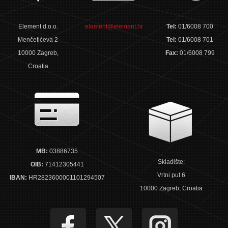
Element d.o.o.
element@element.hr
Tel:
01/6008 700
Menčetićeva 2
Tel:
01/6008 701
10000 Zagreb,
Fax:
01/6008 799
Croatia
MB:
03886735
Skladište:
OIB:
71412305441
Vrtni put 6
IBAN:
HR2823600001101294507
10000 Zagreb, Croatia