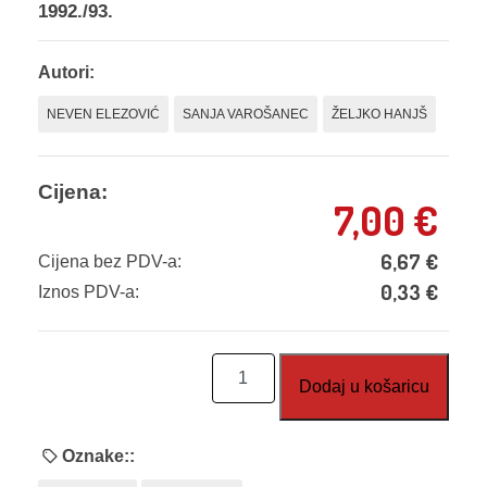
1992./93.
Autori:
NEVEN ELEZOVIĆ
SANJA VAROŠANEC
ŽELJKO HANJŠ
Cijena:
7,00
€
6,67
€
Cijena bez PDV-a:
0,33
€
Iznos PDV-a:
EM
Dodaj u košaricu
02:
Matematička
natjecanja
Oznake::
2