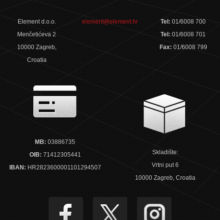
Element d.o.o.
element@element.hr
Tel:
01/6008 700
Menčetićeva 2
Tel:
01/6008 701
10000 Zagreb,
Fax:
01/6008 799
Croatia
MB:
03886735
Skladište:
OIB:
71412305441
Vrtni put 6
IBAN:
HR2823600001101294507
10000 Zagreb, Croatia