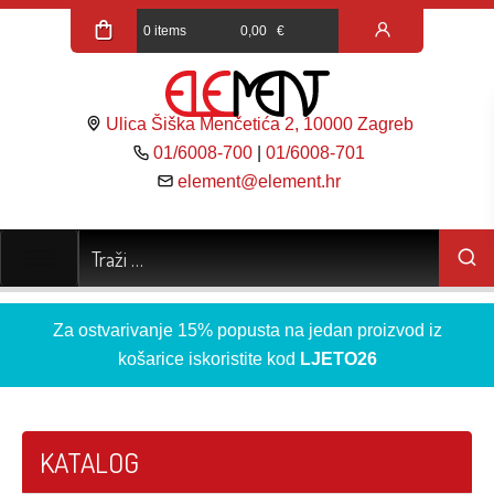
0 items
0,00
€
Ulica Šiška Menčetića 2, 10000 Zagreb
01/6008-700
|
01/6008-701
element@element.hr
Za ostvarivanje 15% popusta na jedan proizvod iz
košarice iskoristite kod
LJETO26
KATALOG