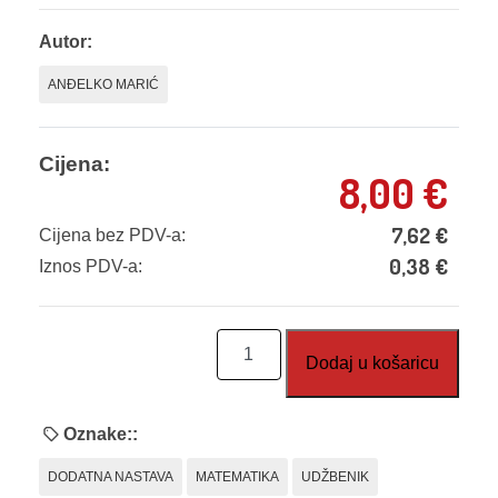
Autor:
ANĐELKO MARIĆ
Cijena:
8,00
€
7,62
€
Cijena bez PDV-a:
0,38
€
Iznos PDV-a:
EM
Dodaj u košaricu
14:
Poučci
elementarne
Oznake::
matematike
DODATNA NASTAVA
MATEMATIKA
UDŽBENIK
količina