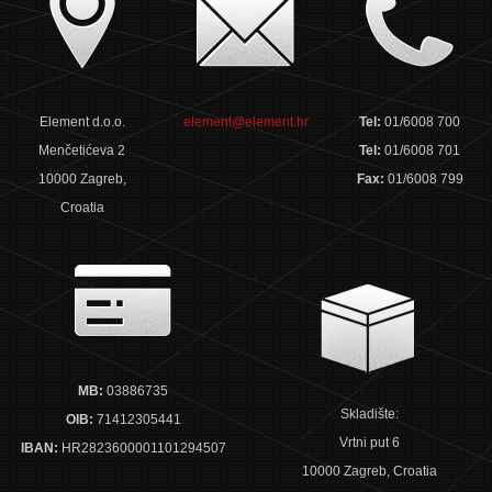
Element d.o.o.
element@element.hr
Tel:
01/6008 700
Menčetićeva 2
Tel:
01/6008 701
10000 Zagreb,
Fax:
01/6008 799
Croatia
MB:
03886735
Skladište:
OIB:
71412305441
Vrtni put 6
IBAN:
HR2823600001101294507
10000 Zagreb, Croatia