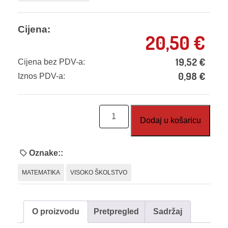
Cijena:
20,50
€
19,52
€
Cijena bez PDV-a:
0,98
€
Iznos PDV-a:
Geometrija
Dodaj u košaricu
linearnog
programiranja
količina
Oznake::
MATEMATIKA
VISOKO ŠKOLSTVO
O proizvodu
Pretpregled
Sadržaj