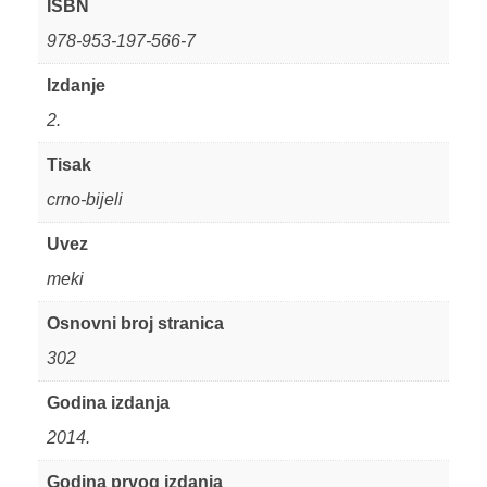
ISBN
978-953-197-566-7
Izdanje
2.
Tisak
crno-bijeli
Uvez
meki
Osnovni broj stranica
302
Godina izdanja
2014.
Godina prvog izdanja