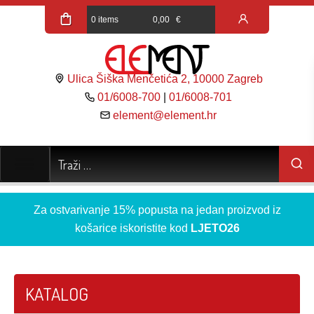
0 items
0,00
€
Ulica Šiška Menčetića 2, 10000 Zagreb
01/6008-700
|
01/6008-701
element@element.hr
Za ostvarivanje 15% popusta na jedan proizvod iz
košarice iskoristite kod
LJETO26
KATALOG