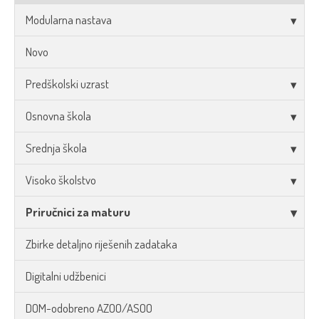
Modularna nastava
Novo
Predškolski uzrast
Osnovna škola
Srednja škola
Visoko školstvo
Priručnici za maturu
Zbirke detaljno riješenih zadataka
Digitalni udžbenici
DOM-odobreno AZOO/ASOO