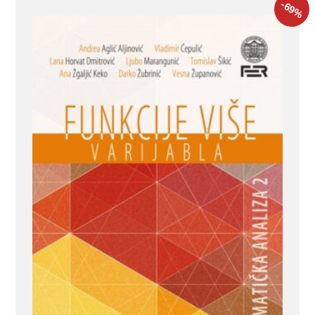
-69
%