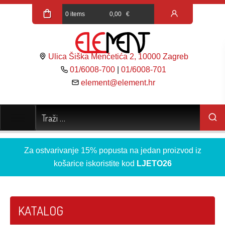
0 items
0,00
€
Ulica Šiška Menčetića 2, 10000 Zagreb
01/6008-700
|
01/6008-701
element@element.hr
Za ostvarivanje 15% popusta na jedan proizvod iz
košarice iskoristite kod
LJETO26
KATALOG