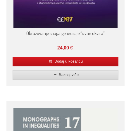
Obrazovanje snaga generacije “izvan okvira”
24,00
€
Dodaj u košaricu
Saznaj više