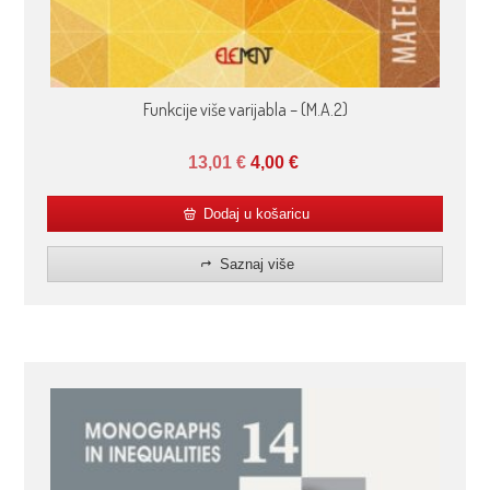
Funkcije više varijabla – (M.A.2)
13,01
€
4,00
€
Dodaj u košaricu
Saznaj više