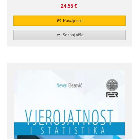
24,55
€
Pošalji upit
Saznaj više