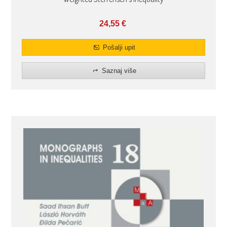
24,55
€
Pošalji upit
Saznaj više