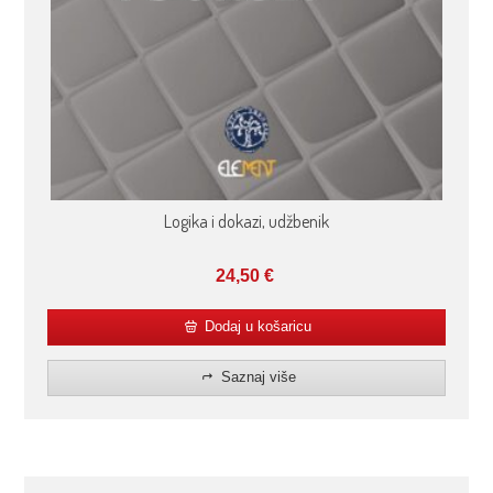
Logika i dokazi, udžbenik
24,50
€
Dodaj u košaricu
Saznaj više