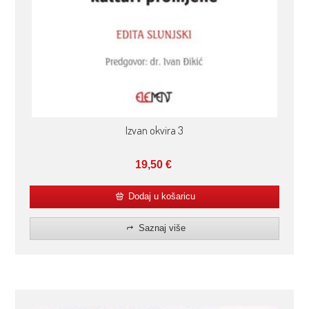
Izvan okvira 3
19,50
€
Dodaj u košaricu
Saznaj više