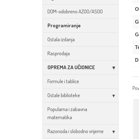
O
DOM-odobreno AZOO/ASOO
G
Programiranje
G
Ostala izdanja
T
Rasprodaja
D
OPREMA ZA UČIONICE
Formule i tablice
Pov
Ostale biblioteke
Popularna i zabavna
matematika
Razonoda i slobodno vrijeme