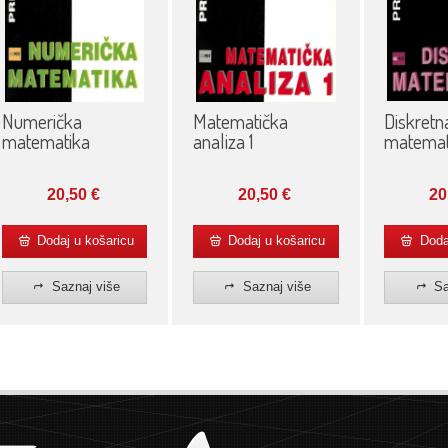
Diskretn
Numerička
Matematička
matemat
matematika
analiza 1
20
20,50
€
20,50
€
Dodaj u košaricu
Dodaj u košaricu
Dodaj
Saznaj više
Saznaj više
Sa