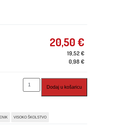
20,50
€
19,52
€
0,98
€
Matematička
Dodaj u košaricu
analiza
2
količina
ENIK
VISOKO ŠKOLSTVO