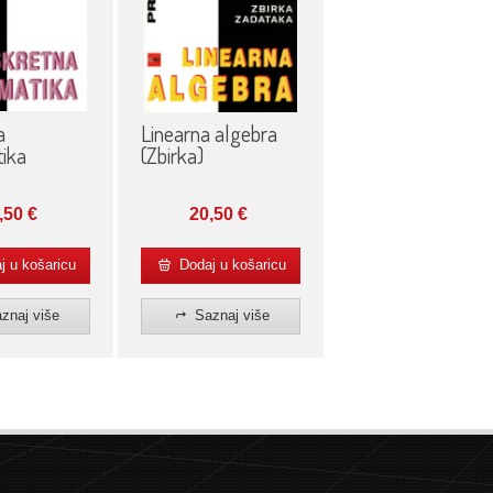
a
Linearna algebra
ika
(Zbirka)
,50
€
20,50
€
 u košaricu
Dodaj u košaricu
znaj više
Saznaj više