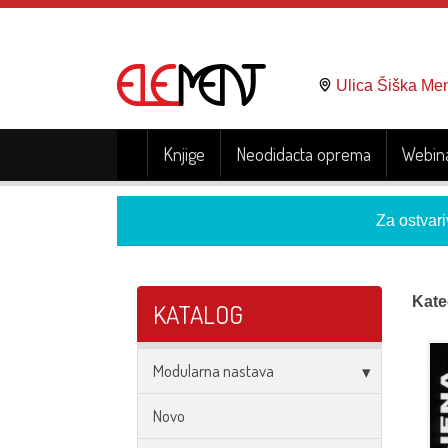
Ulica Šiška Me
Knjige
Neodidacta oprema
Webina
Za ostvari
Kate
KATALOG
Modularna nastava
Novo