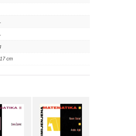
.
.
g
 17 cm