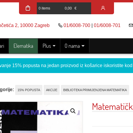
0 items
0,00
€
nčetića 2, 10000 Zagreb
01/6008-700
|
01/6008-701
ri
Elematika
Plus
O nama
vanje 15% popusta na jedan proizvod iz košarice iskoristite ko
gorije:
15% POPUSTA
AKCIJE
BIBLIOTEKA PRIMIJENJENA MATEMATIKA
Matematička