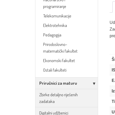
programiranje
Telekomunikacije
Ud
Elektrotehnika
Za
Pedagogija
pr
Prirodoslovno-
matematički fakultet
Š
Ekonomski fakultet
Ostali fakulteti
I
E
Priručnici za maturu
I
Zbirke detaljno riješenih
zadataka
T
U
Digitalni udžbenici