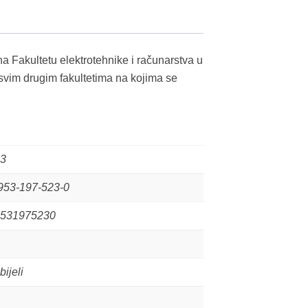
 na Fakultetu elektrotehnike i računarstva u
 svim drugim fakultetima na kojima se
3
953-197-523-0
531975230
bijeli