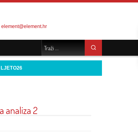
element@element.hr
d
LJETO26
 analiza 2