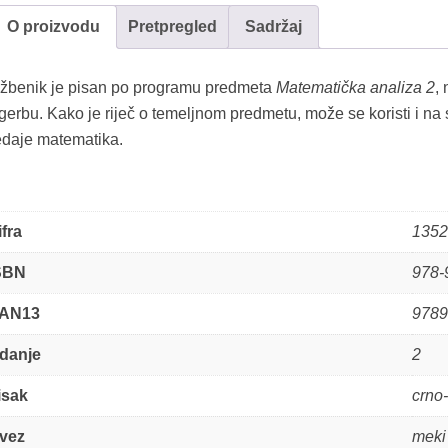
O proizvodu
Pretpregled
Sadržaj
žbenik je pisan po programu predmeta
Matematička analiza 2
,
gerbu. Kako je riječ o temeljnom predmetu, može se koristi i na
edaje matematika.
ifra
1352
SBN
978-
AN13
9789
zdanje
2
isak
crno-
vez
meki