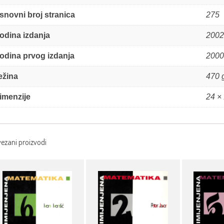
snovni broj stranica
275
odina izdanja
2002
odina prvog izdanja
2000
ežina
470 
imenzije
24 ×
ezani proizvodi