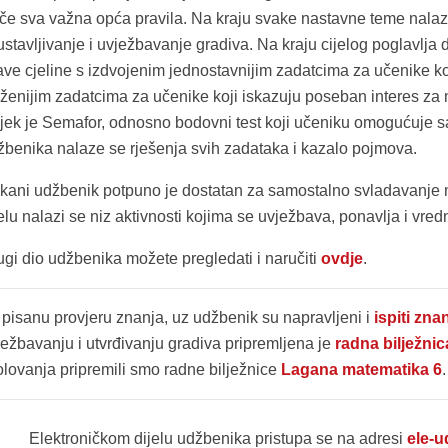
tiče sva važna opća pravila. Na kraju svake nastavne teme nalaz
stavljivanje i uvježbavanje gradiva. Na kraju cijelog poglavlja 
tave cjeline s izdvojenim jednostavnijim zadatcima za učenike ko
oženijim zadatcima za učenike koji iskazuju poseban interes za
ijek je Semafor, odnosno bodovni test koji učeniku omogućuje
žbenika nalaze se rješenja svih zadataka i kazalo pojmova.
skani udžbenik potpuno je dostatan za samostalno svladavanje 
elu nalazi se niz aktivnosti kojima se uvježbava, ponavlja i vre
ugi dio udžbenika možete pregledati i naručiti
ovdje
.
 pisanu provjeru znanja, uz udžbenik su napravljeni i
ispiti zna
ježbavanju i utvrđivanju gradiva pripremljena je
radna bilježnic
olovanja pripremili smo radne bilježnice
Lagana matematika 6
.
Elektroničkom dijelu udžbenika pristupa se na adresi
ele-u