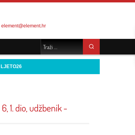
element@element.hr
d
LJETO26
, 1. dio, udžbenik -