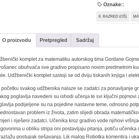
Oznake::
6. RAZRED (OŠ)
MA
O proizvodu
Pretpregled
Sadržaj
žbenički komplet za matematiku autorskog tima Gordane Gojme
rošanec obuhvaća sve gradivo propisano novim predmetnim kur
le. Udžbenički komplet sastoji se od dviju tiskanih knjiga i elek
 početku svakog udžbenika nalaze se zadatci za ponavljanje gr
kog poglavlja navedeni su ishodi učenja te svi ključni pojmovi z
glavlja podijeljene su na pojedine nastavne teme, odnosno pot
jednostavan problem iz života, zatim slijedi obrada matematičkog
mjeri i riješeni zadatci. Učenika kroz gradivo vode njihovi vršn
zgovorima u obliku stripa oni postavljaju pitanja, potiču učenik
razlažu postupak rješavanja. Lik malog Robotka komentira i uk