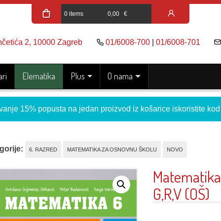
0 items
0,00
€
nčetića 2, 10000 Zagreb
01/6008-700
|
01/6008-701
ri
Elematika
Plus
O nama
vanje 15% popusta na jedan proizvod iz košarice iskoristite ko
gorije:
6. RAZRED
MATEMATIKA ZA OSNOVNU ŠKOLU
NOVO
Matematika 6
G,R,V (OŠ)