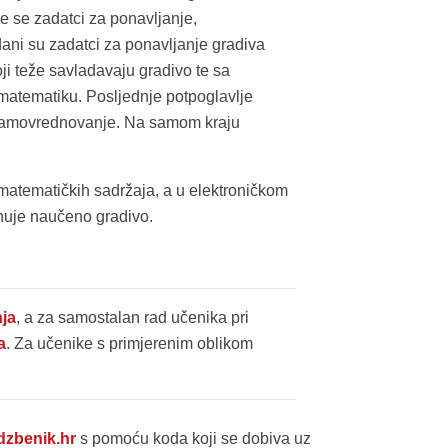
e se zadatci za ponavljanje,
dani su zadatci za ponavljanje gradiva
ji teže savladavaju gradivo te sa
 matematiku. Posljednje potpoglavlje
 samovrednovanje. Na samom kraju
matematičkih sadržaja, a u elektroničkom
dnuje naučeno gradivo.
nja
, a za samostalan rad učenika pri
a
. Za učenike s primjerenim oblikom
dzbenik.hr
s pomoću koda koji se dobiva uz