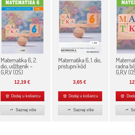
Matematika 6, 2.
Matematika 6, 1. dio,
Matemat
dio, udžbenik –
pristupni kôd
radna bil
G,R,V (OŠ)
G,R,V (O
12,19
€
3,65
€
12
Dodaj u košaricu
Dodaj u košaricu
Dodaj
Saznaj više
Saznaj više
Sa