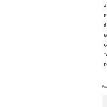
A
R
Š
G
G
T
D
Pov