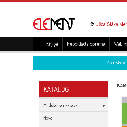
Ulica Šiška Me
Knjige
Neodidacta oprema
Webina
Za ostvari
Kate
KATALOG
Modularna nastava
Novo