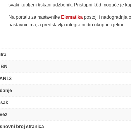
svaki kupljeni tiskani udžbenik. Pristupni kôd moguće je ku
Na portalu za nastavnike
Elematika
postoji i nadogradnja
nastavnicima, a predstavlja integralni dio ukupne cjeline.
ifra
SBN
AN13
zdanje
isak
vez
snovni broj stranica