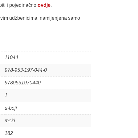
piti i pojedinačno
ovdje
.
 ovim udžbenicima, namijenjena samo
11044
978-953-197-044-0
9789531970440
1
u-boji
meki
182