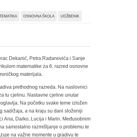
dio,
udžbenik
TEMATIKA
OSNOVNA ŠKOLA
UDŽBENIK
-
G,R,V
(OŠ)
količina
rac Dekanić, Petra Radanovića i Sanje
ikulom matematike za 6. razred osnovne
troničkog materijala.
adiva prethodnog razreda. Na naslovnici
a tu cjelinu. Nastavne cjeline unutar
poglavlja. Na početku svake teme izložen
 sadržaja, a na kraju su dani složeniji
jaci Ana, Darko, Lucija i Marin. Međusobnim
a na samostalno razmišljanje o problemu te
azuje na važne momente u gradivu te