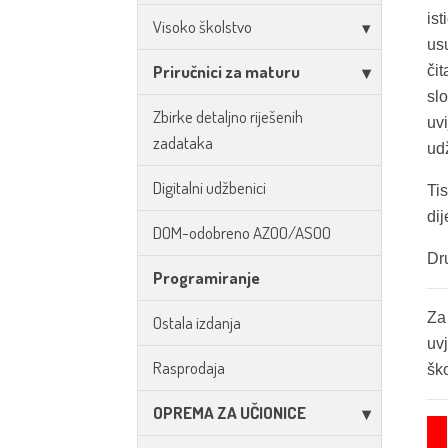
is
Visoko školstvo
usu
Priručnici za maturu
či
sl
Zbirke detaljno riješenih
uv
zadataka
ud
Digitalni udžbenici
Ti
dij
DOM-odobreno AZOO/ASOO
Dr
Programiranje
Za
Ostala izdanja
uv
Rasprodaja
šk
OPREMA ZA UČIONICE