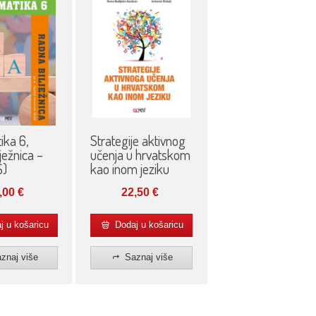
ika 6,
Strategije aktivnog
ježnica –
učenja u hrvatskom
Š)
kao inom jeziku
,00
€
22,50
€
 u košaricu
Dodaj u košaricu
znaj više
Saznaj više