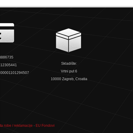
3886735
Skladište:
12305441
Vrtni put 6
00001101294507
10000 Zagreb, Croatia
ta robe / reklamacije
·
EU Fondovi