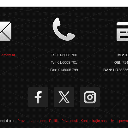
lement.hr
Tel:
01/6008 700
MB:
0
Tel:
01/6008 701
OIB:
714
Fax:
01/6008 799
IBAN:
HR28236
nt d.o.o. ·
Pravne napomene
·
Politika Privatnosti
·
Kontaktirajte nas
·
Uvjeti povra