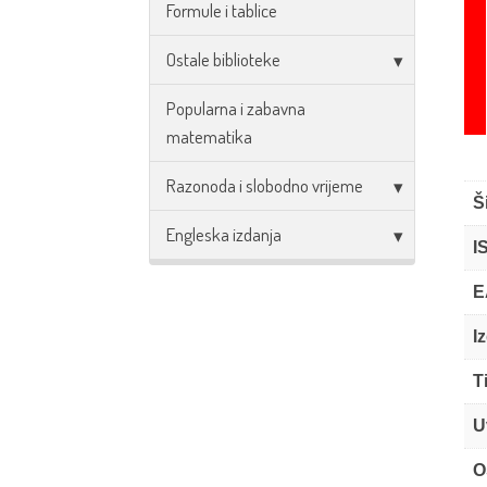
Formule i tablice
Ostale biblioteke
Popularna i zabavna
matematika
Razonoda i slobodno vrijeme
Š
Engleska izdanja
I
E
I
T
U
O