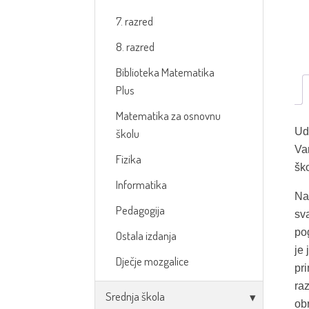
7. razred
8. razred
Biblioteka Matematika
Plus
Matematika za osnovnu
Ud
školu
Va
Fizika
ško
Informatika
Na
Pedagogija
sva
po
Ostala izdanja
je 
Dječje mozgalice
pri
ra
Srednja škola
ob