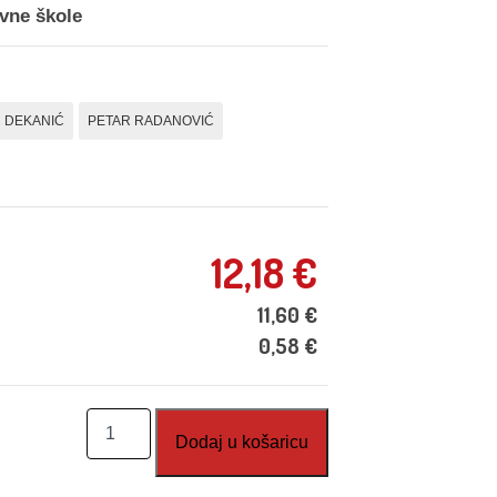
ovne škole
 DEKANIĆ
PETAR RADANOVIĆ
12,18
€
11,60
€
0,58
€
Matematika
Dodaj u košaricu
6,
1.