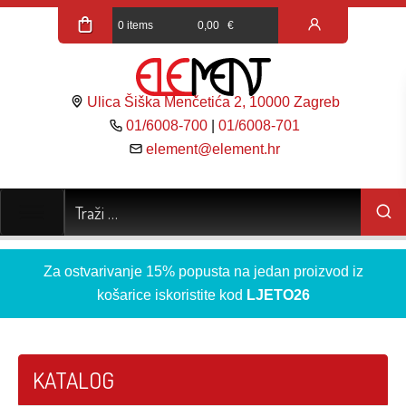
0 items
0,00
€
Ulica Šiška Menčetića 2, 10000 Zagreb
01/6008-700
|
01/6008-701
element@element.hr
Za ostvarivanje 15% popusta na jedan proizvod iz
košarice iskoristite kod
LJETO26
KATALOG