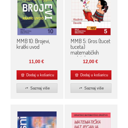
MMB 10: Brojevi,
MMB 5: Gros (tucet
kratki uvod
tuceta)
matematičkih
zadataka
11,00
€
12,00
€
Dodaj u košaricu
Dodaj u košaricu
Saznaj više
Saznaj više