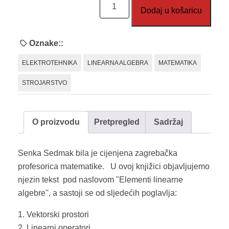
MMB
Dodaj u košaricu
15:
Elementi
linearne
Oznake::
algebre
ELEKTROTEHNIKA
LINEARNA ALGEBRA
MATEMATIKA
količina
STROJARSTVO
O proizvodu
Pretpregled
Sadržaj
Senka Sedmak bila je cijenjena zagrebačka
profesorica matematike. U ovoj knjižici objavljujemo
njezin tekst
pod naslovom "Elementi linearne
algebre'', a sastoji se od sljedećih poglavlja:
1. Vektorski prostori
2. Linearni operatori