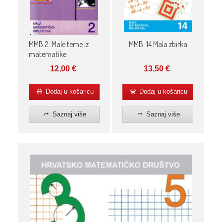
MMB 2: Male teme iz
MMB: 14 Mala zbirka
matematike
12,00
€
13,50
€
Dodaj u košaricu
Dodaj u košaricu
Saznaj više
Saznaj više