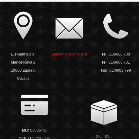
Element d.o.o.
element@element.hr
Tel:
01/6008 700
Menčetićeva 2
Tel:
01/6008 701
10000 Zagreb,
Fax:
01/6008 799
Croatia
MB:
03886735
Skladište:
OIB:
71412305441