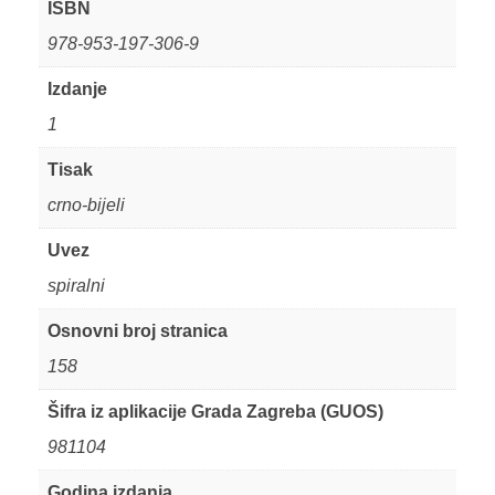
ISBN
978-953-197-306-9
Izdanje
1
Tisak
crno-bijeli
Uvez
spiralni
Osnovni broj stranica
158
Šifra iz aplikacije Grada Zagreba (GUOS)
981104
Godina izdanja