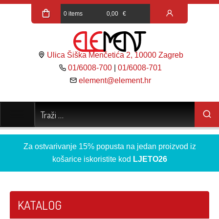
0 items
0,00
€
Ulica Šiška Menčetića 2, 10000 Zagreb
01/6008-700
|
01/6008-701
element@element.hr
Za ostvarivanje 15% popusta na jedan proizvod iz
košarice iskoristite kod
LJETO26
KATALOG