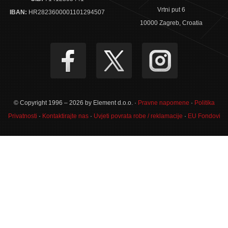
Vrtni put 6
IBAN:
HR2823600001101294507
10000 Zagreb, Croatia
© Copyright 1996 – 2026 by Element d.o.o. ·
Pravne napomene
·
Politika
Privatnosti
·
Kontaktirajte nas
·
Uvjeti povrata robe / reklamacije
·
EU Fondovi