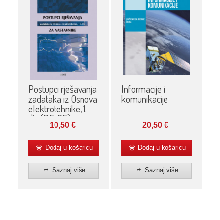
Informacije i
Postupci rješavanja
komunikacije
zadataka iz Osnova
elektrotehnike, 1.
dio (P,F: OE)
20,50
€
10,50
€
Dodaj u košaricu
Dodaj u košaricu
Saznaj više
Saznaj više