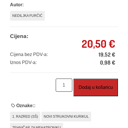
Autor:
NEDILJKA FURČIĆ
Cijena:
20,50
€
19,52
€
Cijena bez PDV-a:
0,98
€
Iznos PDV-a:
Osnove
Dodaj u košaricu
elektrotehnike,
radna
bilježnica
Oznake::
količina
1. RAZRED (SŠ)
NOVI STRUKOVNI KURIKUL
TEHNIČAR ZA MEHATRONIKU