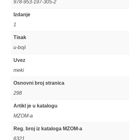
978-953-197-305-2
Izdanje
1
Tisak
u-boji
Uvez
meki
Osnovni broj stranica
298
Artikl je u katalogu
MZOM-a
Reg. broj iz kataloga MZOM-a
6321