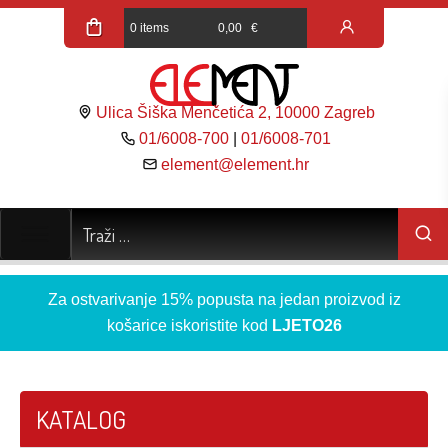
0 items
0,00
€
Ulica Šiška Menčetića 2, 10000 Zagreb
01/6008-700
|
01/6008-701
element@element.hr
Za ostvarivanje 15% popusta na jedan proizvod iz
košarice iskoristite kod
LJETO26
KATALOG