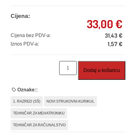
Cijena:
33,00
€
31,43
€
Cijena bez PDV-a:
1,57
€
Iznos PDV-a:
Osnove
Dodaj u košaricu
elektrotehnike,
udžbenik
količina
Oznake::
1. RAZRED (SŠ)
NOVI STRUKOVNI KURIKUL
TEHNIČAR ZA MEHATRONIKU
TEHNIČAR ZA RAČUNALSTVO