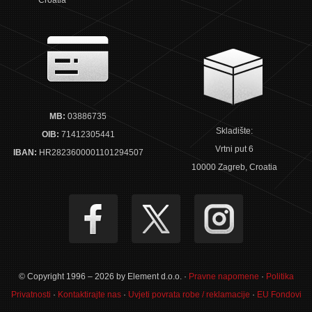
MB:
03886735
Skladište:
OIB:
71412305441
Vrtni put 6
IBAN:
HR2823600001101294507
10000 Zagreb, Croatia
© Copyright 1996 – 2026 by Element d.o.o. ·
Pravne napomene
·
Politika
Privatnosti
·
Kontaktirajte nas
·
Uvjeti povrata robe / reklamacije
·
EU Fondovi