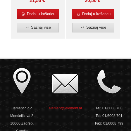
21,50
€
20,50
€
Dodaj u košaricu
Dodaj u košaricu
Saznaj više
Saznaj više
Element d.o.o.
element@element.hr
Tel:
01/6008 700
Menčetićeva 2
Tel:
01/6008 701
10000 Zagreb,
Fax:
01/6008 799
Croatia