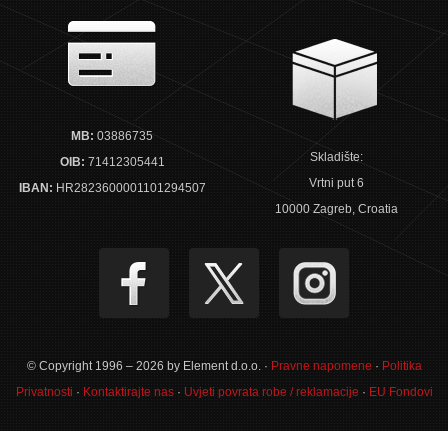
MB:
03886735
Skladište:
OIB:
71412305441
Vrtni put 6
IBAN:
HR2823600001101294507
10000 Zagreb, Croatia
© Copyright 1996 – 2026 by Element d.o.o. ·
Pravne napomene
·
Politika
Privatnosti
·
Kontaktirajte nas
·
Uvjeti povrata robe / reklamacije
·
EU Fondovi