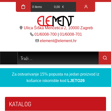
0 items
0,00
€
Ulica Šiška Menčetića 2, 10000 Zagreb
01/6008-700
|
01/6008-701
element@element.hr
Za ostvarivanje 15% popusta na jedan proizvod iz
košarice iskoristite kod
LJETO26
KATALOG