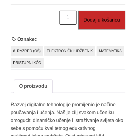
Matematika
Dodaj u košaricu
6,
2.
dio,
Oznake::
pristupni
6. RAZRED (OŠ)
ELEKTRONIČKI UDŽBENIK
MATEMATIKA
kôd
količina
PRISTUPNI KÔD
O proizvodu
Razvoj digitalne tehnologije promijenio je načine
poučavanja i učenja. Naš je cilj svakom učeniku
omogućiti dinamičko učenje i istraživanje svijeta oko
sebe s pomoću kvalitetnog edukativnog