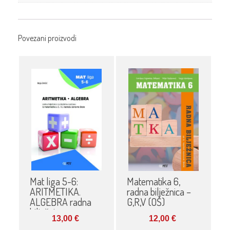
Povezani proizvodi
Mat liga 5-6:
Matematika 6,
ARITMETIKA.
radna bilježnica –
ALGEBRA radna
G,R,V (OŠ)
bilježnica
13,00
€
12,00
€