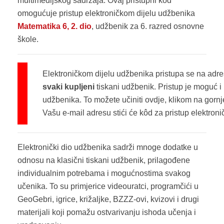
multimedijskog sadržaja. Ovaj pristupni kôd
omogućuje pristup elektroničkom dijelu udžbenika
Matematika 6, 2. dio
, udžbenik za 6. razred osnovne
škole.
Elektroničkom dijelu udžbenika pristupa se na adr
svaki kupljeni
tiskani udžbenik. Pristup je moguć
udžbenika. To možete učiniti ovdje, klikom na gorn
Vašu e-mail adresu stići će kôd za pristup elektro
Elektronički dio udžbenika sadrži mnoge dodatke u
odnosu na klasični tiskani udžbenik, prilagođene
individualnim potrebama i mogućnostima svakog
učenika. To su primjerice videouratci, programčići u
GeoGebri, igrice, križaljke, BZZZ-ovi, kvizovi i drugi
materijali koji pomažu ostvarivanju ishoda učenja i