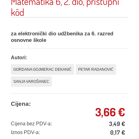
Matematika 6, 2. dio, pristupni
kôd
za elektronički dio udžbenika za 6. razred
osnovne škole
Autori:
GORDANA GOJMERAC DEKANIĆ
PETAR RADANOVIĆ
SANJA VAROŠANEC
Cijena:
3,66
€
3,49
€
Cijena bez PDV-a:
0,17
€
Iznos PDV-a: