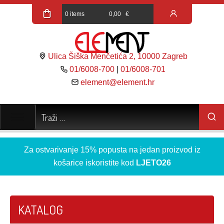
0 items
0,00
€
Ulica Šiška Menčetića 2, 10000 Zagreb
01/6008-700
|
01/6008-701
element@element.hr
Za ostvarivanje 15% popusta na jedan proizvod iz
košarice iskoristite kod
LJETO26
KATALOG