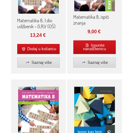
Matematika 8, ispiti
Matematika 8, 1.dio
znanja
udžbenik – G,R,V (OŠ)
9,00
€
13,24
€
Ispunite
Dodaj u košaricu
narudžbenicu
Saznaj više
Saznaj više