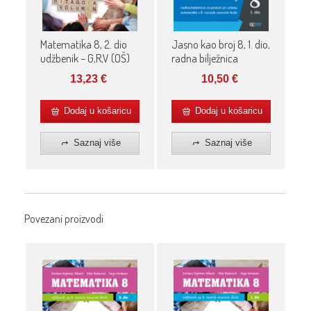
Matematika 8, 2. dio
Jasno kao broj 8, 1. dio,
udžbenik – G,R,V (OŠ)
radna bilježnica
13,23
€
10,50
€
Dodaj u košaricu
Dodaj u košaricu
Saznaj više
Saznaj više
Povezani proizvodi