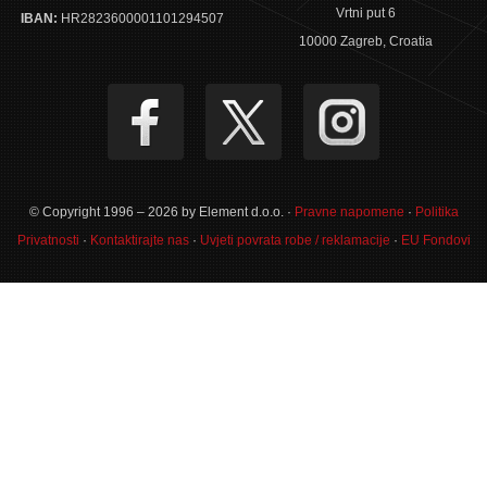
Vrtni put 6
IBAN:
HR2823600001101294507
10000 Zagreb, Croatia
© Copyright 1996 – 2026 by Element d.o.o. ·
Pravne napomene
·
Politika
Privatnosti
·
Kontaktirajte nas
·
Uvjeti povrata robe / reklamacije
·
EU Fondovi