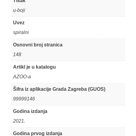
Tisak
u-boji
Uvez
spiralni
Osnovni broj stranica
148
Artikl je u katalogu
AZOO-a
Šifra iz aplikacije Grada Zagreba (GUOS)
99999146
Godina izdanja
2021.
Godina prvog izdanja