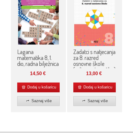
Lagana
Zadatci s natjecanja
matematika 8, 1.
za 8. razred
dio, radna bilježnica
osnovne škole
(volim matematiku)
14,50
€
13,00
€
Dodaj u košaricu
Dodaj u košaricu
Saznaj više
Saznaj više