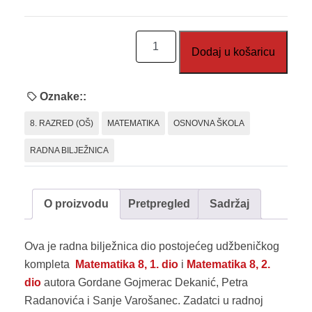
Matematika
Dodaj u košaricu
8,
radna
bilježnica
Oznake::
-
8. RAZRED (OŠ)
MATEMATIKA
OSNOVNA ŠKOLA
G,R,V
(OŠ)
RADNA BILJEŽNICA
količina
O proizvodu
Pretpregled
Sadržaj
Ova je radna bilježnica dio postojećeg udžbeničkog
kompleta
Matematika 8, 1. dio
i
Matematika 8, 2.
dio
autora Gordane Gojmerac Dekanić, Petra
Radanovića i Sanje Varošanec. Zadatci u radnoj